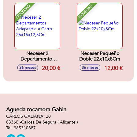
NOVEDAD
NOVEDAD
Neceser 2
Neceser Pequeño
Departamentos
Doble 22x10x8Cm
Adaptable a Carro
20,00 €
12,00 €
36 meses
36 meses
26x15x12,5Cm
Agueda rocamora Gabin
CARLOS GALIANA, 20
03360 -
Callosa De Segura
( Alicante )
965310887