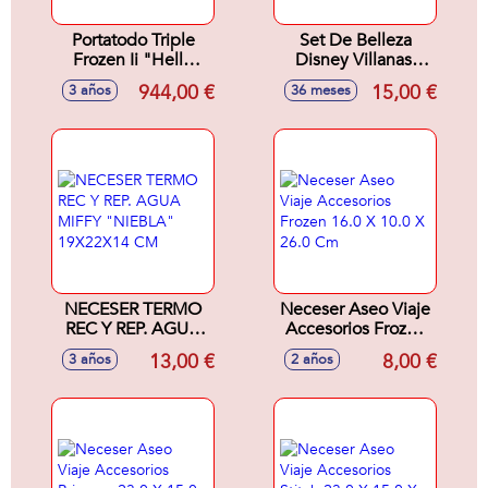
Portatodo Triple
Set De Belleza
Frozen Ii "Hello
Disney Villanas.
Spring"
Incluye
944,00 €
15,00 €
3 años
36 meses
22X12X3Cm
neceser,cepillo y
gomas para el pelo.
20.0 X 21.6 X 4.0
Cm
NECESER TERMO
Neceser Aseo Viaje
REC Y REP. AGUA
Accesorios Frozen
MIFFY "NIEBLA"
16.0 X 10.0 X 26.0
13,00 €
8,00 €
3 años
2 años
19X22X14 CM
Cm