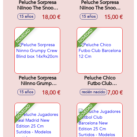
Peluche Sorpresa
Peluche Sorpresa
Niinoo The Snoozy
Niinoo The Snoozy
Me Luxe Blind Box
Me Blind Box
18,00 €
15,00 €
15 años
15 años
14x9x20cm
15x10x11cm
NOVEDAD
NOVEDAD
Peluche Sorpresa
Peluche Chico
Niinno Grumpy
Futbo Club
Crew Blind box
Barcelona 12 Cm
18,00 €
7,00 €
15 años
recién nacido
14x9x20cm
NOVEDAD
NOVEDAD