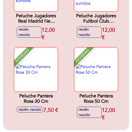
Peluche Jugadores
Peluche Jugadores
Real Madrid New
Fultbol Club
Edition 25 Cm
Barcelona New
12,00
12,00
recién
recién
Sutidos - Modelos
Edition 25 Cm
nacido
nacido
surtidos
€
Surtidos - Modelos
€
surtidos
NOVEDAD
NOVEDAD
Peluche Pantera
Peluche Pantera
Rosa 30 Cm
Rosa 50 Cm
7,50 €
12,00
recién nacido
recién
nacido
€