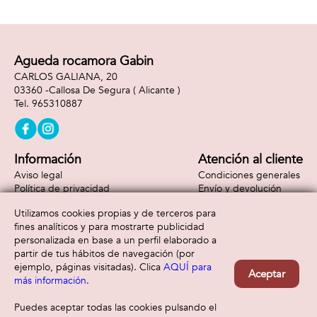
Agueda rocamora Gabin
CARLOS GALIANA, 20
03360 -
Callosa De Segura
( Alicante )
965310887
Información
Atención al cliente
Aviso legal
Condiciones generales
Política de privacidad
Envío y devolución
Política de cookies
Contacto
Utilizamos cookies propias y de terceros para
Formas de pago
fines analíticos y para mostrarte publicidad
personalizada en base a un perfil elaborado a
partir de tus hábitos de navegación (por
ejemplo, páginas visitadas). Clica
AQUÍ para
Aceptar
más información
.
Puedes aceptar todas las cookies pulsando el