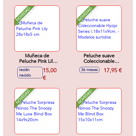
NOVEDAD
NOVEDAD
Muñeca de
Peluche suave
Peluche Pink Lily
Coleccionable
28x18x5 cm
Hyojo Series
15,00
17,95 €
recién
36 meses
I.18x11x9cm. -
nacido
€
Modelos surtidos
NOVEDAD
NOVEDAD