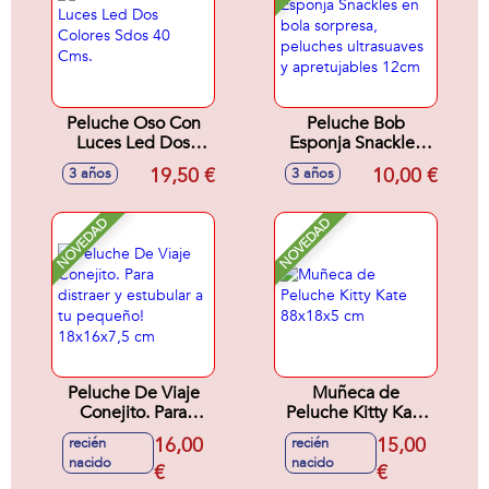
Peluche Oso Con
Peluche Bob
Luces Led Dos
Esponja Snackles
Colores Sdos 40
en bola sorpresa,
19,50 €
10,00 €
3 años
3 años
Cms.
peluches
ultrasuaves y
apretujables 12cm
NOVEDAD
NOVEDAD
Peluche De Viaje
Muñeca de
Conejito. Para
Peluche Kitty Kate
distraer y estubular
88x18x5 cm
16,00
15,00
recién
recién
a tu pequeño!
nacido
nacido
18x16x7,5 cm
€
€