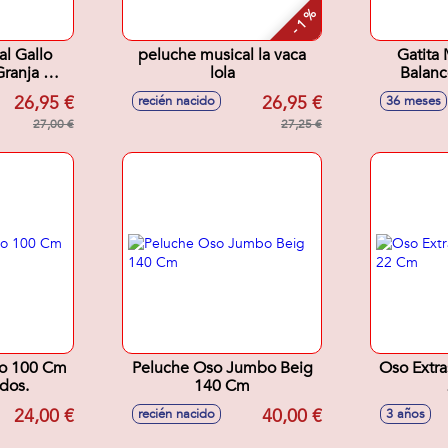
- 1 %
l Gallo
peluche musical la vaca
Gatita 
Granja De
lola
Balanc
X34 Cm
Anda
26,95 €
26,95 €
recién nacido
36 meses
Cm.In
27,00 €
27,25 €
zo 100 Cm
Peluche Oso Jumbo Beig
Oso Extra
dos.
140 Cm
24,00 €
40,00 €
recién nacido
3 años