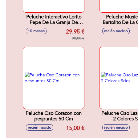
Peluche Interactivo Lorito
Peluche Musica
Pepe De La Granja De
Bartolito De La 
Zenon 34X17X13 Cm
Zenón 13X17
29,95 €
10 meses
recién nacido
30,00 €
Peluche Oso Corazon con
Peluche Oso La
pespuntes 50 Cm
2 Colores S
15,00 €
recién nacido
recién nacido