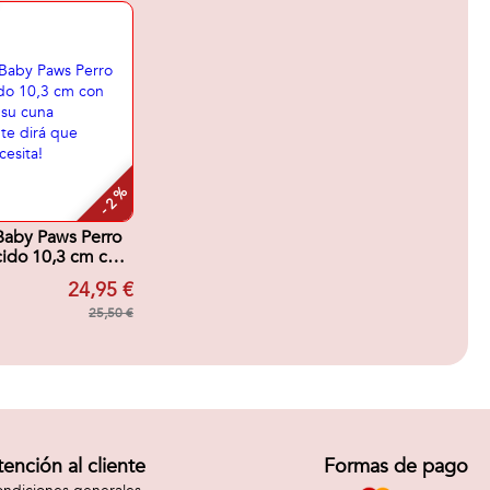
- 2 %
Baby Paws Perro
cido 10,3 cm con
rios ¡su cuna
24,95 €
tin te dirá que
do necesita!
25,50 €
tención al cliente
Formas de pago