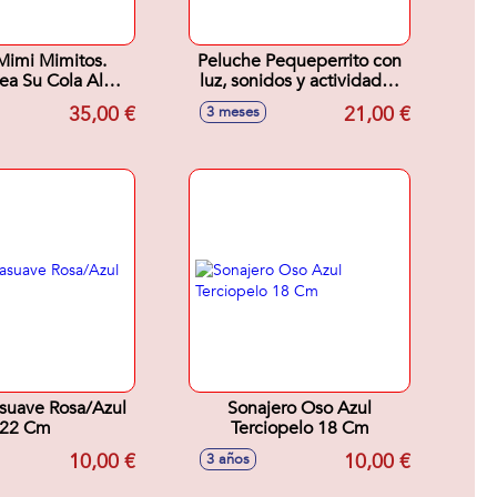
Mimi Mimitos.
Peluche Pequeperrito con
ea Su Cola Al
luz, sonidos y actividades
r. 30X11X22
19x17x9 cm
35,00 €
21,00 €
3 meses
cluye Correa
suave Rosa/Azul
Sonajero Oso Azul
22 Cm
Terciopelo 18 Cm
10,00 €
10,00 €
3 años