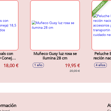
NOVEDAD
mals con
Muñeco Gusy luz rosa se
Peluche 
O Coneja)
ilumina 28 cm
reción na
odelos
acceso
18,00 €
19,95 €
1 año
4 años
s
transpor
20,00 €
cuida
ormación
A