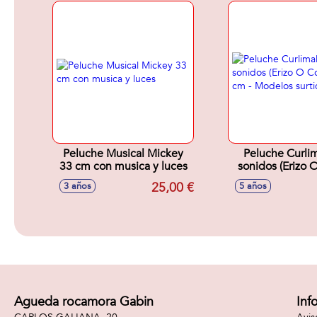
Peluche Musical Mickey
Peluche Curli
33 cm con musica y luces
sonidos (Erizo 
18,5 cm - M
25,00 €
3 años
5 años
surtido
Agueda rocamora Gabin
Inf