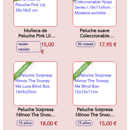
Muñeca de
Peluche suave
Peluche Pink Lily
Coleccionable
28x18x5 cm
Hyojo Series
15,00
17,95 €
recién
36 meses
I.18x11x9cm. -
nacido
€
Modelos surtidos
NOVEDAD
NOVEDAD
Peluche Sorpresa
Peluche Sorpresa
Niinoo The Snoozy
Niinoo The Snoozy
Me Luxe Blind Box
Me Blind Box
18,00 €
15,00 €
15 años
15 años
14x9x20cm
15x10x11cm