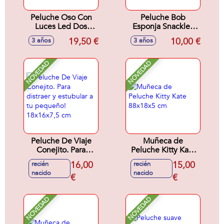
Peluche Oso Con
Peluche Bob
Luces Led Dos
Esponja Snackles
Colores Sdos 40
en bola sorpresa,
19,50 €
10,00 €
3 años
3 años
Cms.
peluches
ultrasuaves y
apretujables 12cm
NOVEDAD
NOVEDAD
Peluche De Viaje
Muñeca de
Conejito. Para
Peluche Kitty Kate
distraer y estubular
88x18x5 cm
16,00
15,00
recién
recién
a tu pequeño!
nacido
nacido
18x16x7,5 cm
€
€
NOVEDAD
NOVEDAD