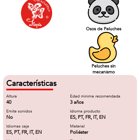
Osos de Peluches
Peluches sin
mecanismo
Características
Altura
Edad minima recomendada
40
3 años
Emite sonidos
Idioma producto
No
ES, PT, FR, IT, EN
Idiomas caja
Material
ES, PT, FR, IT, EN
Poliéster