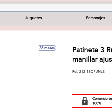
Juguetes
Personajes
Patinete 3 
36 meses
manillar aju
Ref.
212-13OFUNLE
Comercio s
100%