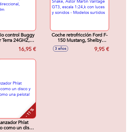
io control Buggy
Coche retrofricción Ford F-
 Terra 24GHZ,
150 Mustang, Shelby
cala 1:20,
Super Snake, Astor Martin
16,95 €
9,95 €
3 años
cional, distancia
Vantage GT3, escala
30m
1:24,k con luces y sonidos
- Modelos surtidos
- 11 %
anzador Phlat
lo como un disco