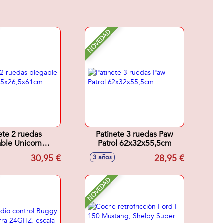
NOVEDAD
ete 2 ruedas
Patinete 3 ruedas Paw
ble Unicorn
Patrol 62x32x55,5cm
x26,5x61cm
30,95 €
28,95 €
3 años
NOVEDAD