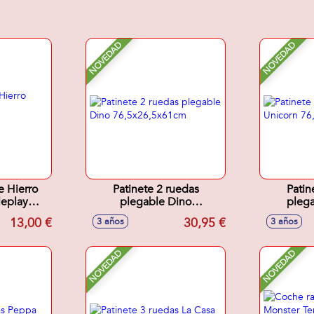
NOVEDAD
NOVEDAD
e Hierro
Patinete 2 ruedas
Patin
leplay
plegable Dino
plega
0 cm
76,5x26,5x61cm
76,5
13,00 €
30,95 €
3 años
3 años
NOVEDAD
NOVEDAD