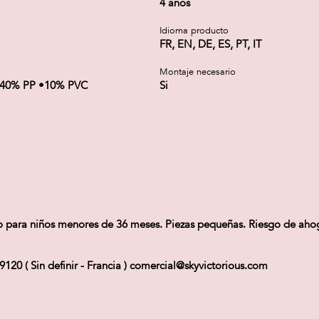
4 años
Idioma producto
FR, EN, DE, ES, PT, IT
Montaje necesario
•40% PP •10% PVC
Si
apto para niños menores de 36 meses. Piezas pequeñas. Riesgo de ah
 ( Sin definir - Francia ) comercial@skyvictorious.com