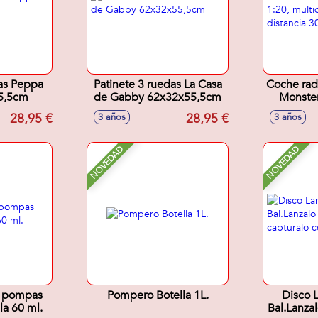
das Peppa
Patinete 3 ruedas La Casa
Coche rad
5,5cm
de Gabby 62x32x55,5cm
Monster
es
28,95 €
28,95 €
3 años
3 años
multidirec
NOVEDAD
NOVEDAD
or pompas
Pompero Botella 1L.
Disco L
la 60 ml.
Bal.Lanza