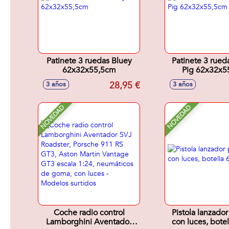
Patinete 3 ruedas Bluey
Patinete 3 rue
62x32x55,5cm
Pig 62x32x5
28,95 €
3 años
3 años
NOVEDAD
NOVEDAD
Coche radio control
Pistola lanzad
Lamborghini Aventador
con luces, botel