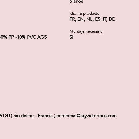
5 años
Idioma producto
FR, EN, NL, ES, IT, DE
Montaje necesario
40% PP -10% PVC AG5
Si
 ( Sin definir - Francia ) comercial@skyvictorious.com