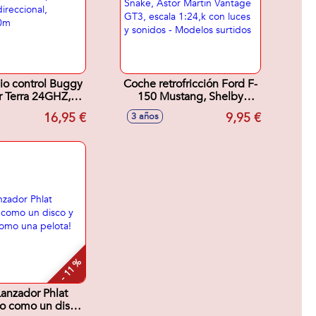
io control Buggy
Coche retrofricción Ford F-
 Terra 24GHZ,
150 Mustang, Shelby
cala 1:20,
Super Snake, Astor Martin
16,95 €
9,95 €
3 años
cional, distancia
Vantage GT3, escala
30m
1:24,k con luces y sonidos
- Modelos surtidos
- 11 %
anzador Phlat
lo como un disco