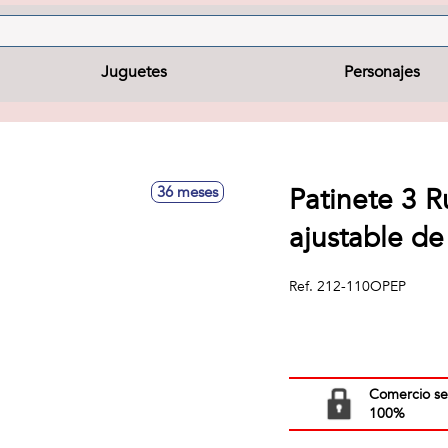
Juguetes
Personajes
Patinete 3 R
36 meses
ajustable d
Ref.
212-110OPEP
Comercio s
100%