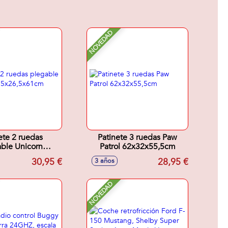
NOVEDAD
ete 2 ruedas
Patinete 3 ruedas Paw
ble Unicorn
Patrol 62x32x55,5cm
x26,5x61cm
30,95 €
28,95 €
3 años
NOVEDAD