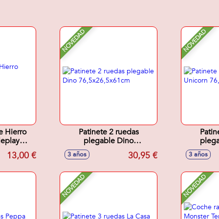
NOVEDAD
NOVEDAD
e Hierro
Patinete 2 ruedas
Patin
leplay
plegable Dino
plega
0 cm
76,5x26,5x61cm
76,5
13,00 €
30,95 €
3 años
3 años
NOVEDAD
NOVEDAD