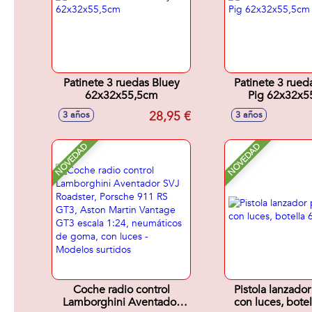
Patinete 3 ruedas Bluey
Patinete 3 rue
62x32x55,5cm
Pig 62x32x5
28,95 €
3 años
3 años
NOVEDAD
NOVEDAD
Coche radio control
Pistola lanzad
Lamborghini Aventador
con luces, botel