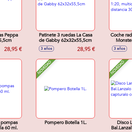
das Peppa
Patinete 3 ruedas La Casa
Coche rad
5,5cm
de Gabby 62x32x55,5cm
Monster
es
28,95 €
28,95 €
3 años
3 años
multidirec
NOVEDAD
NOVEDAD
or pompas
Pompero Botella 1L.
Disco L
la 60 ml.
Bal.Lanza