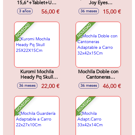
15,6"+Tablet+Usb
Joy Eyes
Kappa "Dark Navy"
27X22X10Cm
56,00 €
15,00 €
3 años
36 meses
29X44X15Cm
NOVEDAD
NOVEDAD
Kuromi Mochila
Mochila Doble con
Heady Pq Skull
Cantoneras
25X22X15Cm
Adaptable a Carro
22,00 €
46,00 €
36 meses
36 meses
32x42x15Cm
NOVEDAD
NOVEDAD