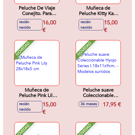
Peluche De Viaje
Muñeca de
Conejito. Para
Peluche Kitty Kate
distraer y estubular
88x18x5 cm
16,00
15,00
recién
recién
a tu pequeño!
nacido
nacido
18x16x7,5 cm
€
€
NOVEDAD
NOVEDAD
Muñeca de
Peluche suave
Peluche Pink Lily
Coleccionable
28x18x5 cm
Hyojo Series
15,00
17,95 €
recién
36 meses
I.18x11x9cm. -
nacido
€
Modelos surtidos
NOVEDAD
NOVEDAD