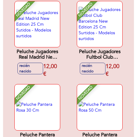
NOVEDAD
NOVEDAD
Peluche Jugadores
Peluche Jugadores
Real Madrid New
Fultbol Club
Edition 25 Cm
Barcelona New
12,00
12,00
recién
recién
Sutidos - Modelos
Edition 25 Cm
nacido
nacido
surtidos
€
Surtidos - Modelos
€
surtidos
NOVEDAD
NOVEDAD
Peluche Pantera
Peluche Pantera