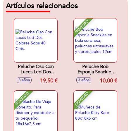
Artículos relacionados
NOVEDAD
Peluche Oso Con
Peluche Bob
Luces Led Dos
Esponja Snackles
Colores Sdos 40
en bola sorpresa,
19,50 €
10,00 €
3 años
3 años
Cms.
peluches
ultrasuaves y
apretujables 12cm
NOVEDAD
NOVEDAD