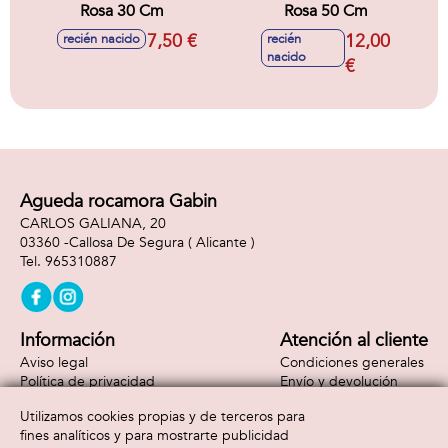
Rosa 30 Cm
Rosa 50 Cm
7,50 €
12,00
recién nacido
recién
nacido
€
Agueda rocamora Gabin
CARLOS GALIANA, 20
03360 -
Callosa De Segura
( Alicante )
965310887
Información
Atención al cliente
Aviso legal
Condiciones generales
Política de privacidad
Envío y devolución
Política de cookies
Contacto
Utilizamos cookies propias y de terceros para
Formas de pago
fines analíticos y para mostrarte publicidad