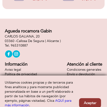
reacciones.l
Agueda rocamora Gabin
CARLOS GALIANA, 20
03360 -
Callosa De Segura
( Alicante )
965310887
Información
Atención al cliente
Aviso legal
Condiciones generales
Política de privacidad
Envío y devolución
Política de cookies
Contacto
Utilizamos cookies propias y de terceros para
Formas de pago
fines analíticos y para mostrarte publicidad
personalizada en base a un perfil elaborado a
partir de tus hábitos de navegación (por
ejemplo, páginas visitadas). Clica
AQUÍ para
Aceptar
más información
.