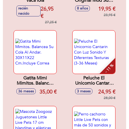
vaca lola
Original Mod Sdos
13,97X19,05X2,54
26,95
19,95 €
recién
8 años
Cm
nacido
€
23,95 €
27,25 €
- 11 %
Gatita Mimi
Peluche El
Mimitos. Balancea
Unicornio Cantarin
Su Cola Al Andar.
Con Luz Sonido Y
35,00 €
24,95 €
36 meses
3 meses
30X11X22
Diferentes Texturas
Cm.Incluye Correa
(3-36 Meses)
28,00 €