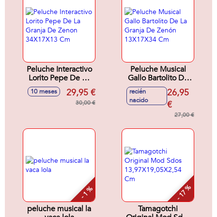
Peluche Interactivo
Peluche Musical
Lorito Pepe De La
Gallo Bartolito De
Granja De Zenon
La Granja De Zenón
29,95 €
26,95
10 meses
recién
34X17X13 Cm
13X17X34 Cm
nacido
30,00 €
€
27,00 €
- 17 %
- 1 %
peluche musical la
Tamagotchi