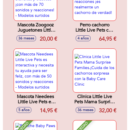
Mascota Zoogooz
Perro cachorro
Juguetones Little
Little Live Pets con
Live Pets 17 cm
más de 50 sonidos
20,00 €
64,95 €
36 meses
4 años
blanditas y
y reacciones ¡es
elásticas ¡con más
realmente un
de 70 sonidos y
cachorro de
reacciones! -
verdad!
Modelos surtidos
Mascota Needees
Clinica Little Live
Little Live Pets es
Pets Mama Surprise
interactiva y
Families.¡Cuida de
14,95 €
32,00 €
5 años
36 meses
necesita tu ayuda
los cachorros
para ser feliz, con
sorpresa con la
más de 50 sonidos
Baby Care Clinic
NOVEDAD
NOVEDAD
y reacciones -