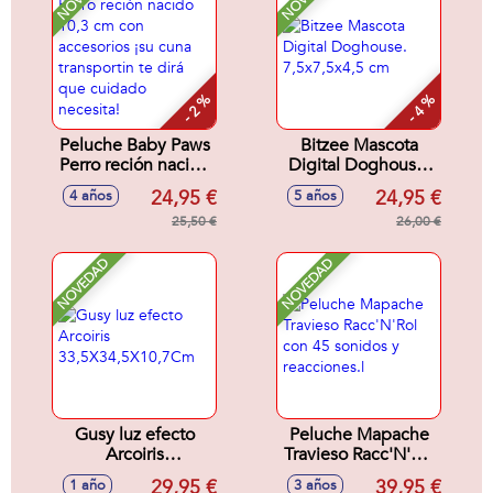
Modelos surtidos
- 2 %
- 4 %
Peluche Baby Paws
Bitzee Mascota
Perro reción nacido
Digital Doghouse.
10,3 cm con
7,5x7,5x4,5 cm
24,95 €
24,95 €
4 años
5 años
accesorios ¡su cuna
transportin te dirá
25,50 €
26,00 €
que cuidado
necesita!
NOVEDAD
NOVEDAD
Gusy luz efecto
Peluche Mapache
Arcoiris
Travieso Racc'N'Rol
33,5X34,5X10,7Cm
con 45 sonidos y
29,95 €
39,95 €
1 año
3 años