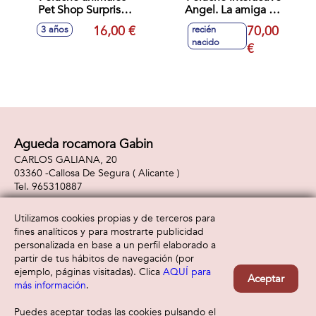
Pet Shop Surprise
Angel. La amiga de
interactivo
Stitch Con mas de
16,00 €
70,00
3 años
recién
17'5x21x14'5cm -
100 sodidos y
nacido
Modelos surtidos
movimientos.
€
Agueda rocamora Gabin
CARLOS GALIANA, 20
03360 -
Callosa De Segura
( Alicante )
965310887
Utilizamos cookies propias y de terceros para
fines analíticos y para mostrarte publicidad
Información
Atención al cliente
personalizada en base a un perfil elaborado a
Aviso legal
Condiciones generales
partir de tus hábitos de navegación (por
Política de privacidad
Envío y devolución
ejemplo, páginas visitadas). Clica
AQUÍ para
Aceptar
Política de cookies
Contacto
más información
.
Formas de pago
Puedes aceptar todas las cookies pulsando el