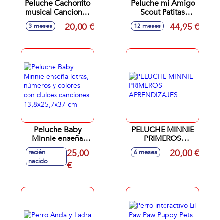
Peluche Cachorrito
Peluche mi Amigo
musical Canciones
Scout Patitas
y melodías. Perrito
Divertidas 28 cm
20,00 €
44,95 €
3 meses
12 meses
musical interactivo
luces y sonidos
con 20 frases,
¡con modo noche
cancioness y
para ayudar a los
melodías.
peques a dormir!
17,5x15,4x10 cm
Peluche Baby
PELUCHE MINNIE
Minnie enseña
PRIMEROS
letras, números y
APRENDIZAJES
25,00
20,00 €
recién
6 meses
colores con dulces
nacido
canciones
€
13,8x25,7x37 cm