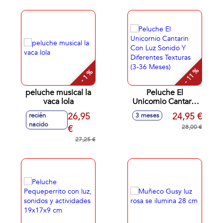
- 11 %
- 1 %
peluche musical la
Peluche El
vaca lola
Unicornio Cantarin
Con Luz Sonido Y
26,95
24,95 €
recién
3 meses
Diferentes Texturas
nacido
€
(3-36 Meses)
28,00 €
27,25 €