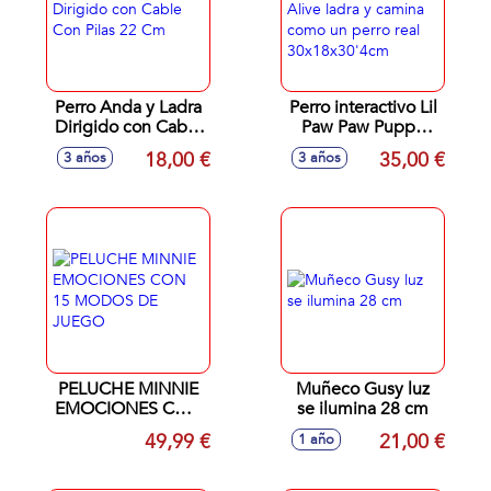
Perro Anda y Ladra
Perro interactivo Lil
Dirigido con Cable
Paw Paw Puppy
Con Pilas 22 Cm
Pets Alive ladra y
18,00 €
35,00 €
3 años
3 años
camina como un
perro real
30x18x30'4cm
PELUCHE MINNIE
Muñeco Gusy luz
EMOCIONES CON
se ilumina 28 cm
15 MODOS DE
49,99 €
21,00 €
1 año
JUEGO