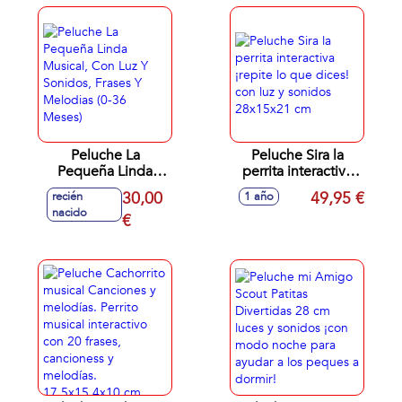
Peluche La
Peluche Sira la
Pequeña Linda
perrita interactiva
Musical, Con Luz Y
¡repite lo que
30,00
49,95 €
recién
1 año
Sonidos, Frases Y
dices! con luz y
nacido
Melodias (0-36
€
sonidos 28x15x21
Meses)
cm