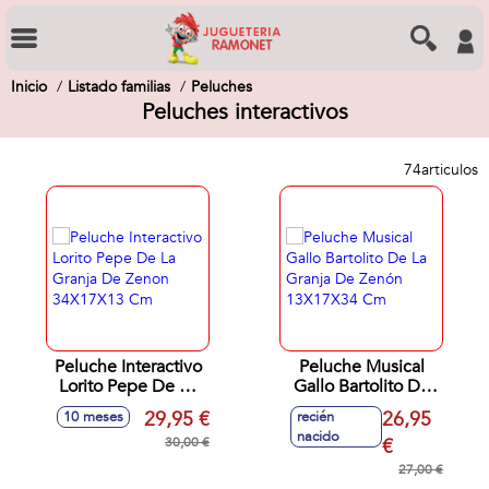
Inicio
Listado familias
Peluches
Peluches interactivos
74
articulos
Peluche Interactivo
Peluche Musical
Lorito Pepe De La
Gallo Bartolito De
Granja De Zenon
La Granja De Zenón
29,95 €
26,95
10 meses
recién
34X17X13 Cm
13X17X34 Cm
nacido
30,00 €
€
27,00 €