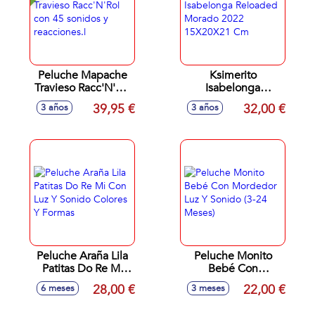
Peluche Mapache
Ksimerito
Travieso Racc'N'Rol
Isabelonga
con 45 sonidos y
Reloaded Morado
39,95 €
32,00 €
3 años
3 años
reacciones.l
2022 15X20X21
Cm
Peluche Araña Lila
Peluche Monito
Patitas Do Re Mi
Bebé Con
Con Luz Y Sonido
Mordedor Luz Y
28,00 €
22,00 €
6 meses
3 meses
Colores Y Formas
Sonido (3-24
Meses)