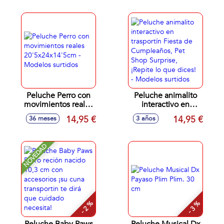
peques en sus
primeros pasos.
28x13x33 cm
Peluche Perro con
Peluche animalito
movimientos reales
interactivo en
20'5x24x14'5cm -
trasportín Fiesta de
14,95 €
14,95 €
36 meses
3 años
Modelos surtidos
Cumpleaños, Pet
Shop Surprise,
¡Repite lo que
NOVEDAD
dices! - Modelos
surtidos
- 2 %
- 3 %