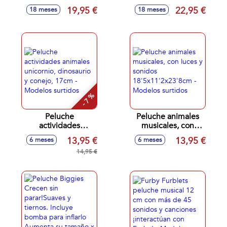
Interactivo ¡Podrás
Con Sonidos
19,95 €
22,95 €
18 meses
18 meses
Pasearlo!
¡Podrás Pasearlo!
- 7 %
Peluche
Peluche animales
actividades
musicales, con
animales unicornio,
luces y sonidos
13,95 €
13,95 €
6 meses
6 meses
dinosaurio y
18'5x11'2x23'8cm -
conejo, 17cm -
14,95 €
Modelos surtidos
Modelos surtidos