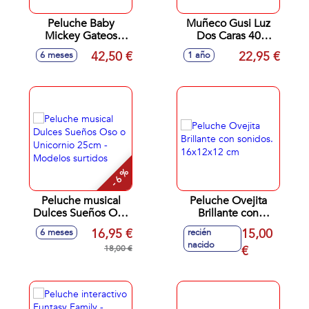
Peluche Baby
Muñeco Gusi Luz
Mickey Gateos
Dos Caras 40
26x23x16 cm
Aniversario 28 cm
42,50 €
22,95 €
6 meses
1 año
- 6 %
Peluche musical
Peluche Ovejita
Dulces Sueños Oso
Brillante con
o Unicornio 25cm -
sonidos. 16x12x12
16,95 €
15,00
6 meses
recién
Modelos surtidos
cm
nacido
18,00 €
€