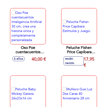
de 9 frases
reacciones y 7
diferentes.
funciones ¡su
30,50x17,80x14 cm
barriguita se
mueve cuando
respira! 20x29x13
cm
Oso Poe
Peluche Fisher-
cuentacuentos
Price Capibara
Inteligencia
Estímulos y Juego.
40,00 €
17,95
6 años
recién
Artificial 30 cm,
nacido
crea una historia
€
única y
completamente
personalizada