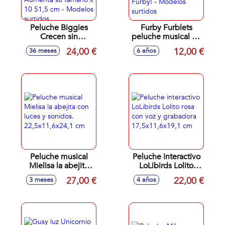
Peluche Biggies
Furby Furblets
Crecen sin
peluche musical 12
parar!Suaves y
cm con más de 45
24,00 €
12,00 €
36 meses
6 años
tiernos. Incluye
sonidos y
bomba para inflarlo
canciones
Aumenta su
¡interactúan con
tamaño x 10 51,5
Furby! - Modelos
cm - Modelos
surtidos
surtidos
Peluche musical
Peluche interactivo
Mielisa la abejita
LoLibirds Lolito
con luces y
rosa con voz y
27,00 €
22,00 €
3 meses
4 años
sonidos.
grabadora
22,5x11,6x24,1 cm
17,5x11,6x19,1 cm