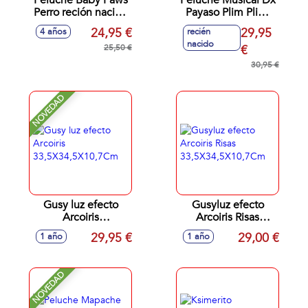
Peluche Baby Paws
Peluche Musical Dx
Perro reción nacido
Payaso Plim Plim.
10,3 cm con
30 cm
24,95 €
29,95
4 años
recién
accesorios ¡su cuna
nacido
transportin te dirá
25,50 €
€
que cuidado
30,95 €
necesita!
NOVEDAD
Gusy luz efecto
Gusyluz efecto
Arcoiris
Arcoiris Risas
33,5X34,5X10,7Cm
33,5X34,5X10,7Cm
29,95 €
29,00 €
1 año
1 año
NOVEDAD