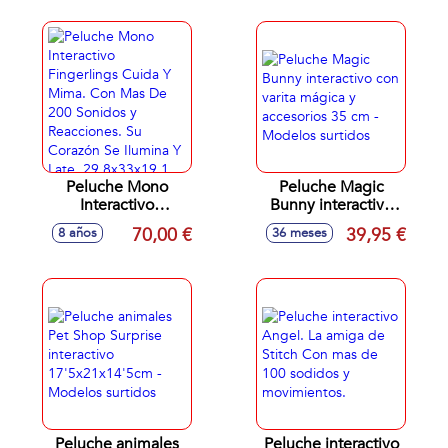
30 cm
melodias
Peluche Mono
Peluche Magic
Interactivo
Bunny interactivo
Fingerlings Cuida Y
con varita mágica y
70,00 €
39,95 €
8 años
36 meses
Mima. Con Mas De
accesorios 35 cm -
200 Sonidos y
Modelos surtidos
Reacciones. Su
Corazón Se Ilumina
Y Late.
29.8x33x19.1 cm
Peluche animales
Peluche interactivo