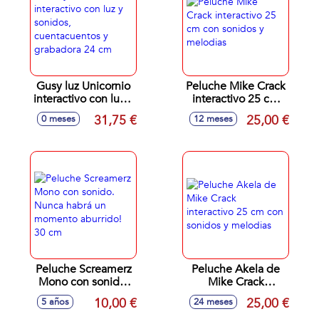
Gusy luz Unicornio
Peluche Mike Crack
interactivo con luz y
interactivo 25 cm
sonidos,
con sonidos y
31,75 €
25,00 €
0 meses
12 meses
cuentacuentos y
melodias
grabadora 24 cm
Peluche Screamerz
Peluche Akela de
Mono con sonido.
Mike Crack
Nunca habrá un
interactivo 25 cm
10,00 €
25,00 €
5 años
24 meses
momento aburrido!
con sonidos y