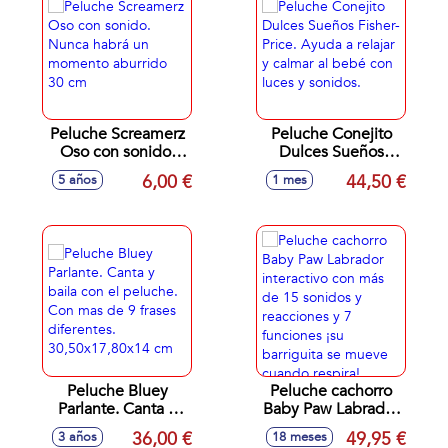
Peluche Screamerz
Peluche Conejito
Oso con sonido.
Dulces Sueños
Nunca habrá un
Fisher-Price. Ayuda
6,00 €
44,50 €
5 años
1 mes
momento aburrido
a relajar y calmar al
30 cm
bebé con luces y
sonidos.
Peluche Bluey
Peluche cachorro
Parlante. Canta y
Baby Paw Labrador
baila con el
interactivo con más
36,00 €
49,95 €
3 años
18 meses
peluche. Con mas
de 15 sonidos y