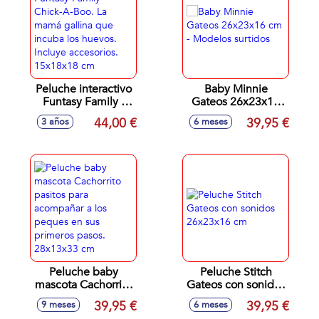
Peluche interactivo
Baby Minnie
Funtasy Family -
Gateos 26x23x16
Chick-A-Boo. La
cm - Modelos
44,00 €
39,95 €
3 años
6 meses
mamá gallina que
surtidos
incuba los huevos.
Incluye accesorios.
15x18x18 cm
Peluche baby
Peluche Stitch
mascota Cachorrito
Gateos con sonidos
pasitos para
26x23x16 cm
39,95 €
39,95 €
9 meses
6 meses
acompañar a los