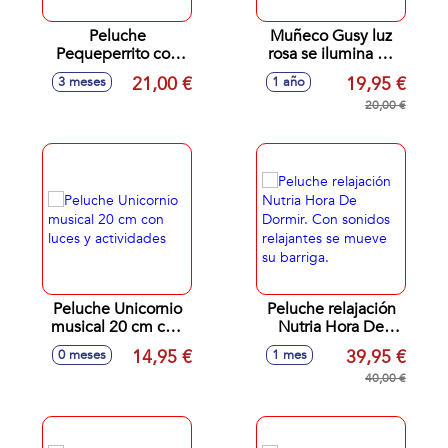
Peluche
Muñeco Gusy luz
Pequeperrito con
rosa se ilumina 28
luz, sonidos y
cm
21,00 €
19,95 €
3 meses
1 año
actividades
19x17x9 cm
20,00 €
Peluche Unicornio
Peluche relajación
musical 20 cm con
Nutria Hora De
luces y actividades
Dormir. Con
14,95 €
39,95 €
0 meses
1 mes
sonidos relajantes
se mueve su
40,00 €
barriga.