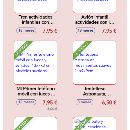
Tren actividades
Avión infantil
infantiles con
actividades con luz
sonidos
y sonidos
7,95 €
7,95 €
18 meses
18 meses
16'5x8'5x11cm -
17x11x10cm -
Modelos surtidos
Modelos surtidos
NOVEDAD
NOVEDAD
Mi Primer teléfono
Tentetieso
móvil con luces y
Astronauta,
sonidos, 13x7x3
movimientos
7,95 €
6,50 €
12 meses
3 meses
cm - Modelos
suaves 11x9x9cm
surtidos
8,00 €
NOVEDAD
NOVEDAD