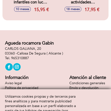
infantiles con luces
actividades
y sonidos
infantiles 3 en 1,
15,95 €
17,95 €
10 meses
18 meses
18x5x19cm
tren, teléfono y
cubo actividades,
con sonidos
13x26x11cm
Agueda rocamora Gabin
CARLOS GALIANA, 20
03360 -
Callosa De Segura
( Alicante )
965310887
Información
Atención al cliente
Aviso legal
Condiciones generales
Política de privacidad
Envío y devolución
Política de cookies
Contacto
Utilizamos cookies propias y de terceros para
Formas de pago
fines analíticos y para mostrarte publicidad
personalizada en base a un perfil elaborado a
partir de tus hábitos de navegación (por