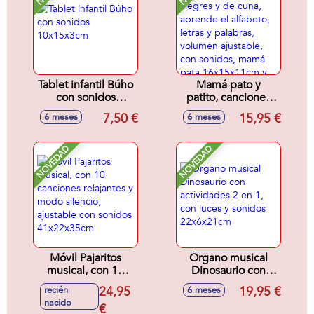
Tablet infantil Búho
Mamá pato y
con sonidos
patito, canciones
10x15x3cm
alegres y de cuna,
7,50 €
15,95 €
6 meses
6 meses
aprende el
alfabeto, letras y
palabras, volumen
NOVEDAD
NOVEDAD
ajustable, con
sonidos, mamá
pata 16x15x11cm y
patito 6x6x4cm
Móvil Pajaritos
Órgano musical
musical, con 10
Dinosaurio con
canciones
actividades 2 en 1,
24,95
19,95 €
recién
6 meses
relajantes y modo
con luces y sonidos
nacido
silencio, ajustable
€
22x6x21cm