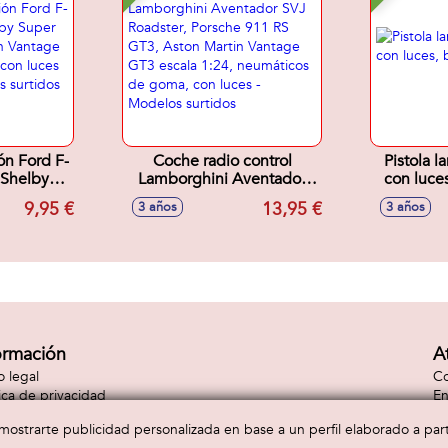
ón Ford F-
Coche radio control
Pistola 
 Shelby
Lamborghini Aventador
con luces
or Martin
SVJ Roadster, Porsche 911
9,95 €
13,95 €
3 años
3 años
 escala
RS GT3, Aston Martin
 y sonidos
Vantage GT3 escala 1:24,
rtidos
neumáticos de goma, con
luces - Modelos surtidos
ormación
A
o legal
Co
tica de privacidad
En
tica de cookies
Co
a mostrarte publicidad personalizada en base a un perfil elaborado a pa