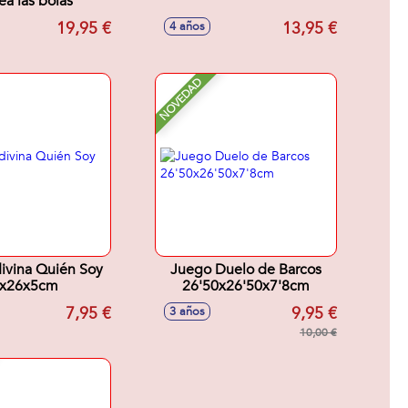
ea las bolas
19,95 €
13,95 €
4 años
NOVEDAD
ivina Quién Soy
Juego Duelo de Barcos
x26x5cm
26'50x26'50x7'8cm
7,95 €
9,95 €
3 años
10,00 €