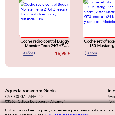
Coche radio control Buggy
Coche retrofricci
Monster Terra 24GHZ,
150 Mustang,
escala 1:20,
Super Snake, Ast
16,95 €
3 años
3 años
multidireccional, distancia
Vantage GT3,
30m
1:24,k con luces
- Modelos su
Agueda rocamora Gabin
Inf
CARLOS GALIANA, 20
Avis
03360 -
Callosa De Segura
( Alicante )
Polí
965310887
Polí
Utilizamos cookies propias y de terceros para fines analíticos y par