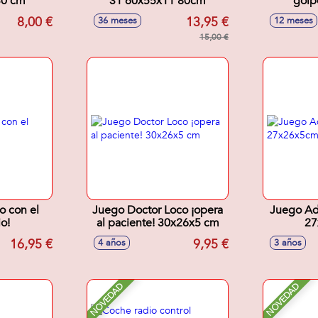
30 cm
31'60x55x11'80cm
golp
8,00 €
13,95 €
36 meses
12 meses
15,00 €
o con el
Juego Doctor Loco ¡opera
Juego Ad
o!
al paciente! 30x26x5 cm
27
16,95 €
9,95 €
4 años
3 años
NOVEDAD
NOVEDAD