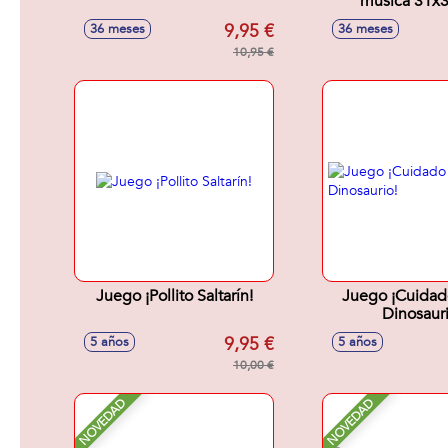
musica 31x
9,95 €
36 meses
36 meses
10,95 €
Juego ¡Pollito Saltarín!
Juego ¡Cuidad
Dinosauri
9,95 €
5 años
5 años
10,00 €
NOVEDAD
NOVEDAD