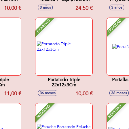
s, 12
12,5X19,5X5,5Cm
10,00 €
24,50 €
3 años
3 años
ápices de
 lápiz,
apuntas.
NOVEDAD
NOVEDAD
 Cm
riple
Portatodo Triple
Portafl
Cm
22x12x3Cm
11,00 €
10,00 €
36 meses
36 meses
NOVEDAD
NOVEDAD