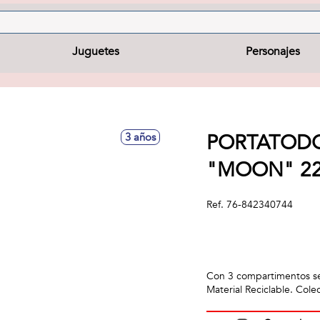
Juguetes
Personajes
PORTATODO
3 años
"MOON" 2
Ref.
76-842340744
Con 3 compartimentos sepa
Material Reciclable. C