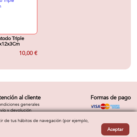
atodo Triple
x12x3Cm
10,00 €
tención al cliente
Formas de pago
ndiciones generales
vío y devolución
ntacto
rtir de tus hábitos de navegación (por ejemplo,
Aceptar