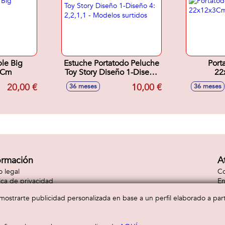
ple Big
Estuche Portatodo Peluche
Port
8Cm
Toy Story Diseño 1-Diseño
22
4: 2,2,1,1 - Modelos
20,00 €
10,00 €
36 meses
36 meses
surtidos
ormación
A
o legal
Co
tica de privacidad
En
tica de cookies
Co
a mostrarte publicidad personalizada en base a un perfil elaborado a pa