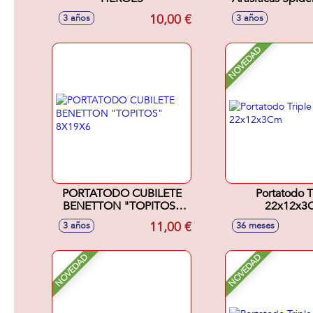
12 Crayone
10,00 €
3 años
3 años
Rotuladores, 6 L
colores, regla,
borrador y sac
NOVEDAD
32X25X2
PORTATODO CUBILETE
Portatodo T
BENETTON "TOPITOS"
22x12x3
8X19X6
11,00 €
3 años
36 meses
NOVEDAD
NOVEDAD