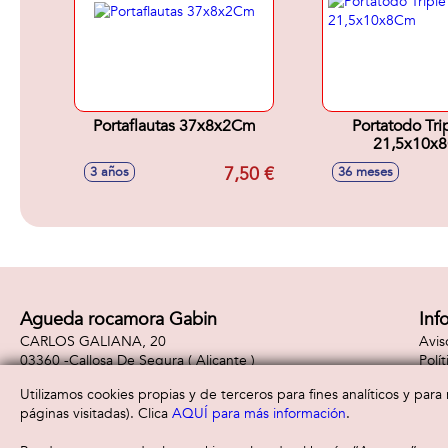
Portaflautas 37x8x2Cm
Portatodo Tri
21,5x10x
7,50 €
3 años
36 meses
Agueda rocamora Gabin
Inf
CARLOS GALIANA, 20
Avis
03360 -
Callosa De Segura
( Alicante )
Polí
965310887
Polí
Utilizamos cookies propias y de terceros para fines analíticos y par
páginas visitadas). Clica
AQUÍ para más información
.