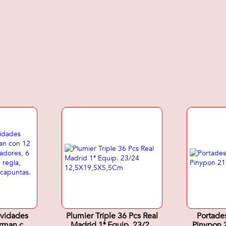
ividades
Plumier Triple 36 Pcs Real
Portade
erman con
Madrid 1ª Equip. 23/24
Pinypon