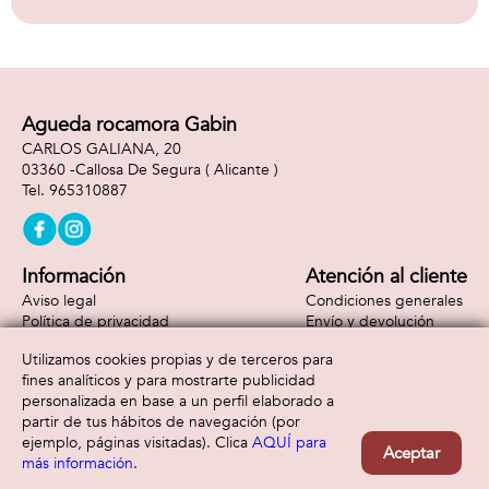
Agueda rocamora Gabin
CARLOS GALIANA, 20
03360 -
Callosa De Segura
( Alicante )
965310887
Información
Atención al cliente
Aviso legal
Condiciones generales
Política de privacidad
Envío y devolución
Política de cookies
Contacto
Utilizamos cookies propias y de terceros para
Formas de pago
fines analíticos y para mostrarte publicidad
personalizada en base a un perfil elaborado a
partir de tus hábitos de navegación (por
ejemplo, páginas visitadas). Clica
AQUÍ para
Aceptar
más información
.