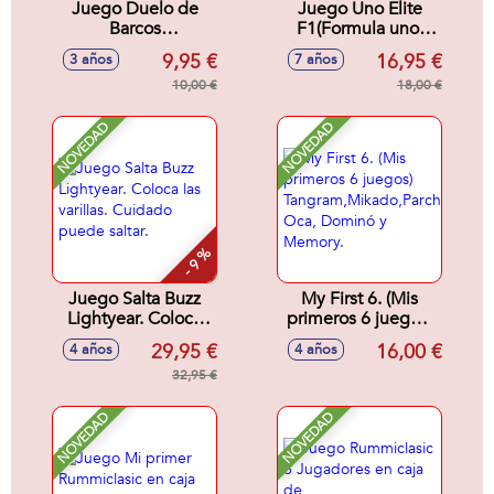
Juego Duelo de
Juego Uno Elite
Barcos
F1(Formula uno)
26'50x26'50x7'8cm
Starter Pack.
9,95 €
16,95 €
3 años
7 años
(Incluye Cartas
10,00 €
Metalizadas,Exclusivas
18,00 €
y 4 Booster)
NOVEDAD
NOVEDAD
- 9 %
Juego Salta Buzz
My First 6. (Mis
Lightyear. Coloca
primeros 6 juegos)
las varillas. Cuidado
Tangram,Mikado,Parchís,
29,95 €
16,00 €
4 años
4 años
puede saltar.
Oca, Dominó y
32,95 €
Memory.
NOVEDAD
NOVEDAD