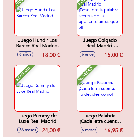
Juego Hundir Los
Juego Colgado
Barcos Real Madrid.
Real Madrid.
¡Descubre la
18,00 €
15,00 €
6 años
6 años
palabra secreta de
tu oponente antes
que el!
NOVEDAD
NOVEDAD
Juego Rummy de
Juego Palabria.
Luxe Real Madrid
¡Cada letra cuenta.
Tú decides como!
24,00 €
16,95 €
36 meses
6 meses