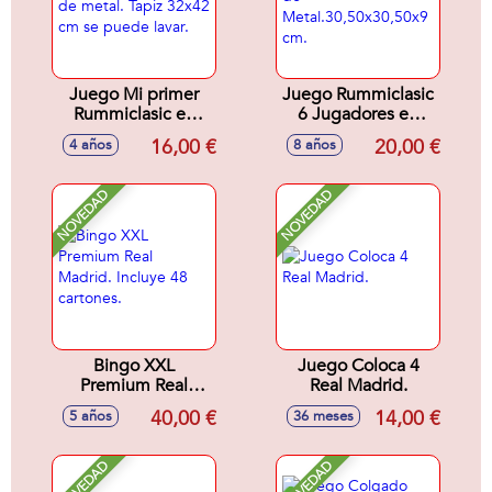
Juego Mi primer
Juego Rummiclasic
Rummiclasic en
6 Jugadores en
caja de metal. Tapiz
caja de
16,00 €
20,00 €
4 años
8 años
32x42 cm se
Metal.30,50x30,50x9
puede lavar.
cm.
NOVEDAD
NOVEDAD
Bingo XXL
Juego Coloca 4
Premium Real
Real Madrid.
Madrid. Incluye 48
40,00 €
14,00 €
5 años
36 meses
cartones.
NOVEDAD
NOVEDAD