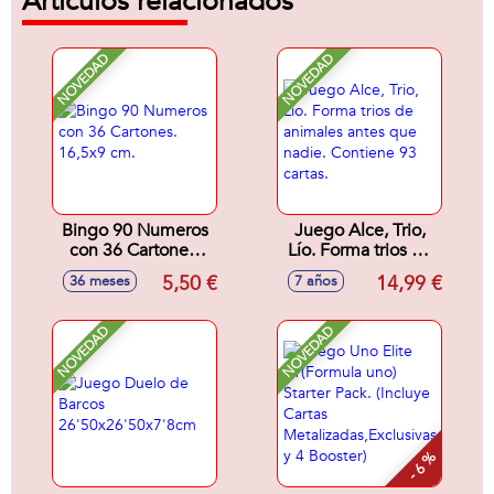
Artículos relacionados
NOVEDAD
NOVEDAD
Bingo 90 Numeros
Juego Alce, Trio,
con 36 Cartones.
Lío. Forma trios de
16,5x9 cm.
animales antes que
5,50 €
14,99 €
36 meses
7 años
nadie. Contiene 93
cartas.
NOVEDAD
NOVEDAD
- 6 %