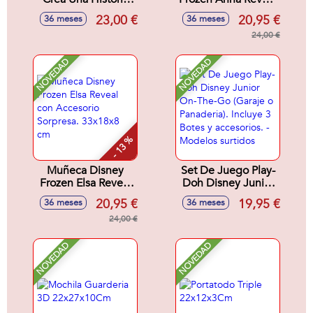
Disney Junior. Con
Con Accesorio
23,00 €
20,95 €
36 meses
36 meses
Accesorios y 4
Sorpresa 33x18x8
Botes.
cm.
24,00 €
NOVEDAD
NOVEDAD
- 13 %
Muñeca Disney
Set De Juego Play-
Frozen Elsa Reveal
Doh Disney Junior
con Accesorio
On-The-Go (Garaje
20,95 €
19,95 €
36 meses
36 meses
Sorpresa. 33x18x8
o Panaderia).
cm
24,00 €
Incluye 3 Botes y
accesorios. -
Modelos surtidos
NOVEDAD
NOVEDAD