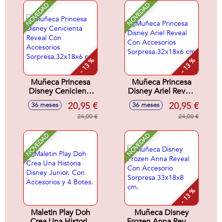
NOVEDAD
NOVEDAD
- 13 %
- 13 %
Muñeca Princesa
Muñeca Princesa
Disney Cenicienta
Disney Ariel Reveal
Reveal Con
Con Accesorios
20,95 €
20,95 €
36 meses
36 meses
Accesorios
Sorpresa.32x18x6
Sorpresa.32x18x6
24,00 €
cm
24,00 €
cm
NOVEDAD
NOVEDAD
- 13 %
Maletin Play Doh
Muñeca Disney
Crea Una Historia
Frozen Anna Reveal