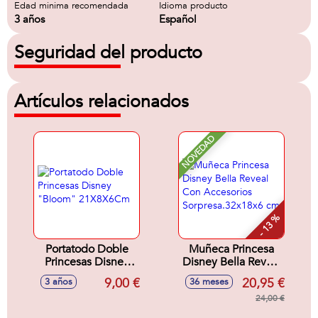
Edad minima recomendada
Idioma producto
3 años
Español
Seguridad del producto
Artículos relacionados
NOVEDAD
- 13 %
Portatodo Doble
Muñeca Princesa
Princesas Disney
Disney Bella Reveal
"Bloom"
Con Accesorios
9,00 €
20,95 €
3 años
36 meses
21X8X6Cm
Sorpresa.32x18x6
cm
24,00 €