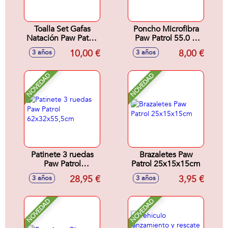
Toalla Set Gafas
Poncho Microfibra
Natación Paw Patrol
Paw Patrol 55.0 X
24.0 X 34.0 X 6.0
77.0 X 1.0 Cm
10,00 €
8,00 €
3 años
3 años
Cm
NOVEDAD
NOVEDAD
Patinete 3 ruedas
Brazaletes Paw
Paw Patrol
Patrol 25x15x15cm
62x32x55,5cm
28,95 €
3,95 €
3 años
3 años
NOVEDAD
NOVEDAD