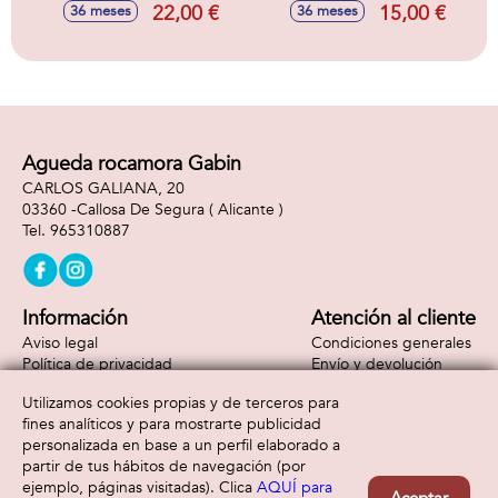
Pq 34X26X13Cm
27X22X10Cm
22,00 €
15,00 €
36 meses
36 meses
Agueda rocamora Gabin
CARLOS GALIANA, 20
03360 -
Callosa De Segura
( Alicante )
965310887
Información
Atención al cliente
Aviso legal
Condiciones generales
Política de privacidad
Envío y devolución
Política de cookies
Contacto
Utilizamos cookies propias y de terceros para
Formas de pago
fines analíticos y para mostrarte publicidad
personalizada en base a un perfil elaborado a
partir de tus hábitos de navegación (por
ejemplo, páginas visitadas). Clica
AQUÍ para