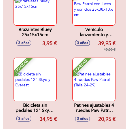
Brazaletes Bluey
Vehiculo
25x15x15cm
lanzamiento y
rescate Paw Patrol
3,95 €
39,95 €
3 años
3 años
con luces y sonidos
25x38x13,6 cm
40,00 €
NOVEDAD
NOVEDAD
Bicicleta sin
Patines ajustables 4
pedales 12" Skye y
ruedas Paw Patrol
Everest
(Talla 24-29)
34,95 €
20,95 €
3 años
3 años