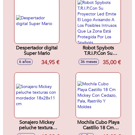
Despertador digital
Robot Spybots
Super Mario
T.R.I.P.Con Su
Proyector Led
34,95 €
35,00 €
6 años
36 meses
Emite El Logo
Avisando A Los
Posibles Intrusos
Que La Zona Está
Protegida Por Los
Spybots
Sonajero Mickey
Mochila Cubo Playa
peluche texturas
Castillo 18 Cm
con mordedor
Mickey Con