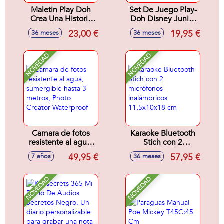
Maletin Play Doh
Set De Juego Play-
Crea Una Historia
Doh Disney Junior
Disney Junior. Con
On-The-Go (Garaje
23,00 €
19,95 €
36 meses
36 meses
Accesorios y 4
o Panaderia).
Botes.
Incluye 3 Botes y
accesorios. -
NOVEDAD
NOVEDAD
Modelos surtidos
Camara de fotos
Karaoke Bluetooth
resistente al agua,
Stich con 2
sumergible hasta 3
micrófonos
49,95 €
57,95 €
7 años
36 meses
metros, Photo
inalámbricos
Creator Waterproof
11,5x10x18 cm
NOVEDAD
NOVEDAD