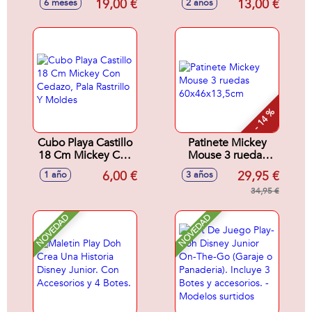
19,00 €
13,00 €
6 meses
2 años
18x28x11 cm
Cedazo, Pala,
Rastrillo Y Moldes
- 14 %
Cubo Playa Castillo
Patinete Mickey
18 Cm Mickey Con
Mouse 3 ruedas
Cedazo, Pala
60x46x13,5cm
6,00 €
29,95 €
1 año
3 años
Rastrillo Y Moldes
34,95 €
NOVEDAD
NOVEDAD