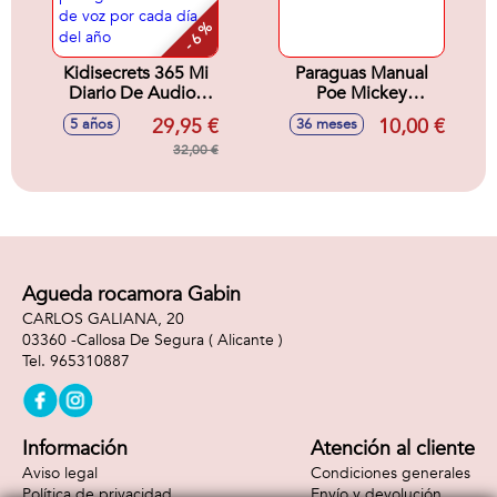
- 6 %
Kidisecrets 365 Mi
Paraguas Manual
Diario De Audios
Poe Mickey
Secretos Negro. Un
T45C:45 Cm
29,95 €
10,00 €
5 años
36 meses
diario
personalizable para
32,00 €
grabar una nota de
voz por cada día
del año
Agueda rocamora Gabin
CARLOS GALIANA, 20
03360 -
Callosa De Segura
( Alicante )
965310887
Información
Atención al cliente
Aviso legal
Condiciones generales
Política de privacidad
Envío y devolución