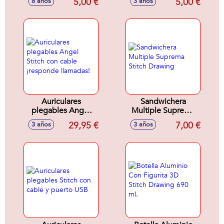
5,00 €
5,00 €
8 años
3 años
Auriculares
Sandwichera
plegables Angel
Multiple Suprema
Stitch con cable
Stitch Drawing
29,95 €
7,00 €
3 años
3 años
¡responde
llamadas!