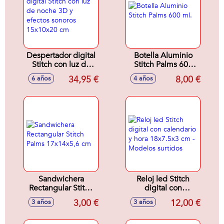
Despertador digital
Botella Aluminio
Stitch con luz de
Stitch Palms 600
noche 3D y efectos
ml.
34,95 €
8,00 €
6 años
4 años
sonoros 15x10x20
cm
Sandwichera
Reloj led Stitch
Rectangular Stitch
digital con
Palms 17x14x5,6
calendario y hora
3,00 €
12,00 €
3 años
3 años
cm
18x7.5x3 cm -
Modelos surtidos