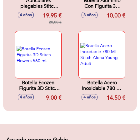
Auriculares
Botella Aluminio
plegables Stitch
Con Figurita 3D
con cable y puerto
Stitch Drawing 690
19,95 €
10,00 €
4 años
3 años
USB
ml.
20,00 €
Botella Ecozen
Botella Acero
Figurita 3D Stitch
Inoxidable 780 Ml
Flowers 560 ml.
Stitch Aloha Young
9,00 €
14,50 €
4 años
4 años
Adult