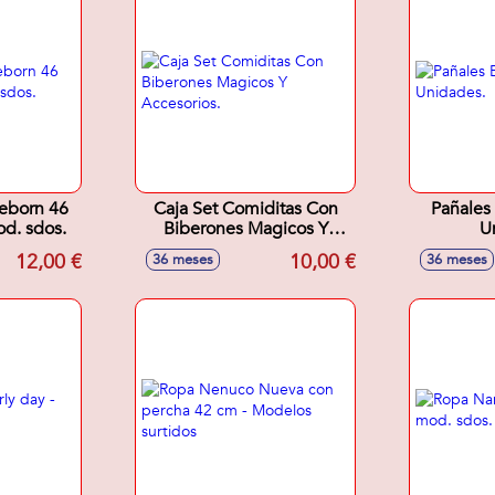
eborn 46
Caja Set Comiditas Con
Pañales
od. sdos.
Biberones Magicos Y
U
Accesorios.
12,00 €
10,00 €
36 meses
36 meses