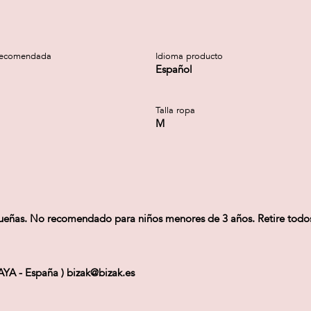
recomendada
Idioma producto
Español
Talla ropa
M
as. No recomendado para niños menores de 3 años. Retire todos l
CAYA - España ) bizak@bizak.es