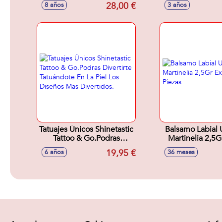
Shimmer N Sparkle.
brillo 9x14x
28,00 €
8 años
3 años
Tatuajes Únicos Shinetastic
Balsamo Labial 
Tattoo & Go.Podras
Martinelia 2,5Gr Exp 24
Divertirte Tatuándote En
Piezas
19,95 €
6 años
36 meses
La Piel Los Diseños Mas
Divertidos.