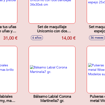
a tus uñas
Set de maquillaje
Set maqui
e uñas y
Unicornio con dos
espej
7x45x31 cm
bandejas 34x30x6 cm
31,00 €
14,00 €
6 años
36 meses
labiales
Bálsamo Labial Corona
Pulseras
mmy, mas
Martinelia7 gr.
metal Wo