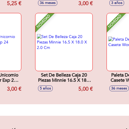
4,5 cm
Model
5,25 €
3,00 €
36 meses
3 años
NOVEDAD
NOVEDAD
Unicornio
Set De Belleza Caja 20
Paleta D
Piezas Minnie 16.5 X 18.0
Casete 
X 2.0 Cm
3,00 €
5,00 €
5 años
36 meses