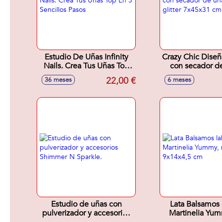
Estudio De Uñas Infinity
Crazy Chic Diseñ
Nails. Crea Tus Uñas Top
con secador d
En 3 Sencillos Pasos
pistola glitter 
22,00 €
36 meses
6 meses
Estudio de uñas con
Lata Balsamos 
pulverizador y accesorios
Martinelia Yu