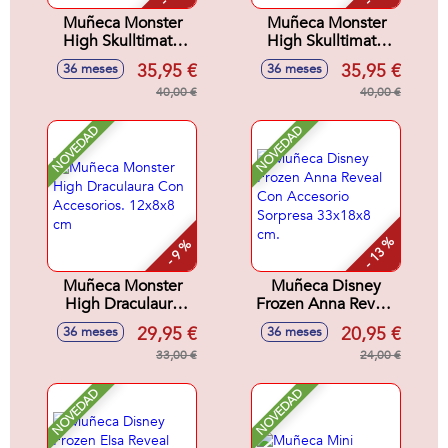
Muñeca Monster
Muñeca Monster
High Skulltimate
High Skulltimate
Secrets Series 7
Secrets Series 7
35,95 €
35,95 €
36 meses
36 meses
Lagoona. Incluye
Draculaura. Incluye
mas de 19
40,00 €
mas de 19
40,00 €
Sorpresas.
Sorpresas.
NOVEDAD
NOVEDAD
- 13 %
- 9 %
Muñeca Monster
Muñeca Disney
High Draculaura
Frozen Anna Reveal
Con Accesorios.
Con Accesorio
29,95 €
20,95 €
36 meses
36 meses
12x8x8 cm
Sorpresa 33x18x8
33,00 €
cm.
24,00 €
NOVEDAD
NOVEDAD