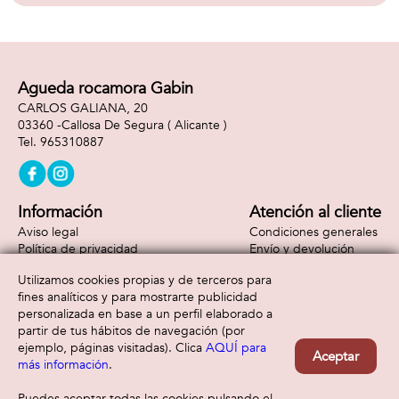
Agueda rocamora Gabin
CARLOS GALIANA, 20
03360 -
Callosa De Segura
( Alicante )
965310887
Información
Atención al cliente
Aviso legal
Condiciones generales
Política de privacidad
Envío y devolución
Política de cookies
Contacto
Utilizamos cookies propias y de terceros para
Formas de pago
fines analíticos y para mostrarte publicidad
personalizada en base a un perfil elaborado a
partir de tus hábitos de navegación (por
ejemplo, páginas visitadas). Clica
AQUÍ para
Aceptar
más información
.
Puedes aceptar todas las cookies pulsando el