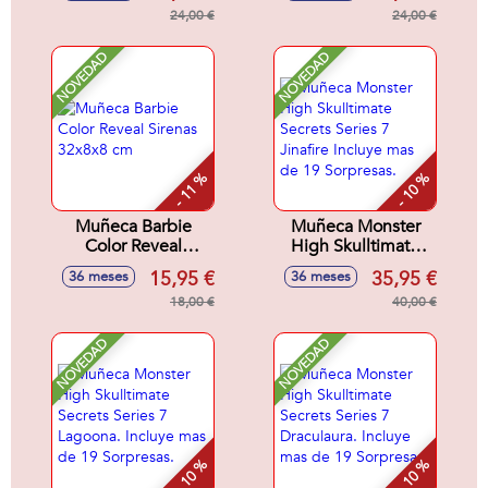
Sorpresa.32x18x6
24,00 €
cm
24,00 €
cm
NOVEDAD
NOVEDAD
- 11 %
- 10 %
Muñeca Barbie
Muñeca Monster
Color Reveal
High Skulltimate
Sirenas 32x8x8 cm
Secrets Series 7
15,95 €
35,95 €
36 meses
36 meses
Jinafire Incluye mas
18,00 €
de 19 Sorpresas.
40,00 €
NOVEDAD
NOVEDAD
- 10 %
- 10 %