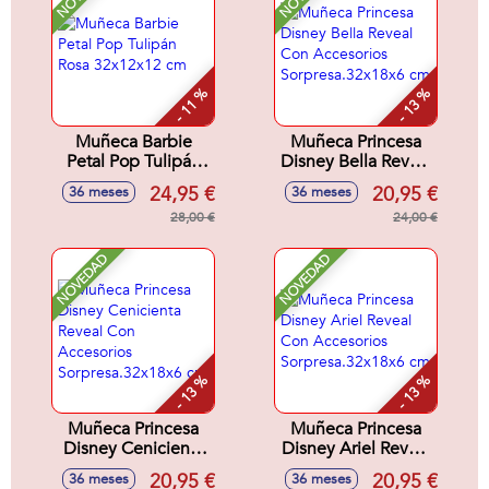
- 11 %
- 13 %
Muñeca Barbie
Muñeca Princesa
Petal Pop Tulipán
Disney Bella Reveal
Rosa 32x12x12 cm
Con Accesorios
24,95 €
20,95 €
36 meses
36 meses
Sorpresa.32x18x6
28,00 €
cm
24,00 €
NOVEDAD
NOVEDAD
- 13 %
- 13 %
Muñeca Princesa
Muñeca Princesa
Disney Cenicienta
Disney Ariel Reveal
Reveal Con
Con Accesorios
20,95 €
20,95 €
36 meses
36 meses
Accesorios
Sorpresa.32x18x6