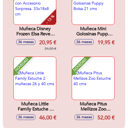
- 13 %
Muñeca Disney
Muñeca Mini
Frozen Elsa Reveal
Golosinas Puppy
con Accesorio
Bolsa 21 cms
20,95 €
19,95 €
36 meses
36 meses
Sorpresa. 33x18x8
cm
24,00 €
NOVEDAD
NOVEDAD
Muñeca Little
Muñeca Pitus
Family Estuche 2
Mellizos Zoo
muñecas 26 y 40
Estuche 40 cms
46,00 €
52,00 €
36 meses
36 meses
cms