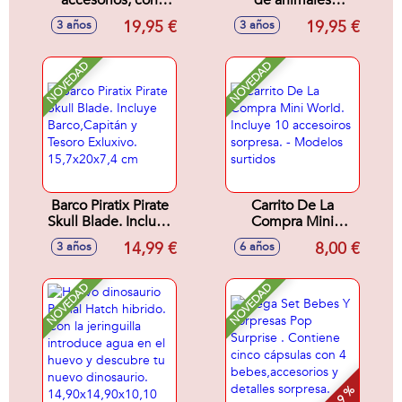
accesorios, con
de animales
luces y sonidos
10'5x44x11'5cm
19,95 €
19,95 €
3 años
3 años
17,7x18,3x33,8cm
NOVEDAD
NOVEDAD
Barco Piratix Pirate
Carrito De La
Skull Blade. Incluye
Compra Mini
Barco,Capitán y
World. Incluye 10
14,99 €
8,00 €
3 años
6 años
Tesoro Exluxivo.
accesoiros
15,7x20x7,4 cm
sorpresa. - Modelos
surtidos
NOVEDAD
NOVEDAD
- 9 %