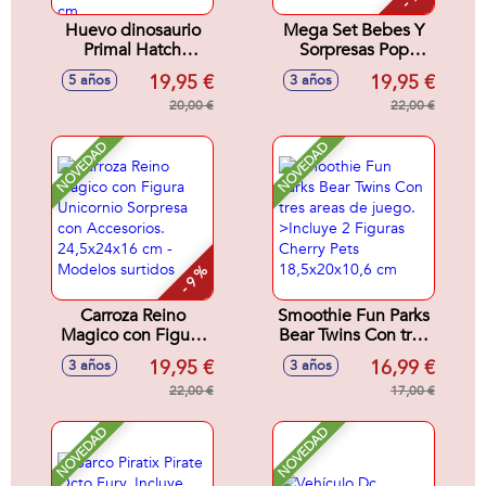
Huevo dinosaurio
Mega Set Bebes Y
Primal Hatch
Sorpresas Pop
hibrido. Con la
Surprise . Contiene
19,95 €
19,95 €
5 años
3 años
jeringuilla
cinco cápsulas con
introduce agua en
20,00 €
4 bebes,accesorios
22,00 €
el huevo y
y detalles sorpresa.
descubre tu nuevo
NOVEDAD
NOVEDAD
dinosaurio.
14,90x14,90x10,10
cm
- 9 %
Carroza Reino
Smoothie Fun Parks
Magico con Figura
Bear Twins Con tres
Unicornio Sorpresa
areas de juego.
19,95 €
16,99 €
3 años
3 años
con Accesorios.
>Incluye 2 Figuras
24,5x24x16 cm -
22,00 €
Cherry Pets
17,00 €
Modelos surtidos
18,5x20x10,6 cm
NOVEDAD
NOVEDAD