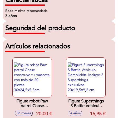
Características
Edad minima recomendada
3 años
Seguridad del producto
Artículos relacionados
Figura robot Paw
Figura Superthings
patrol Chase
S Battle Vehiculo
construye tu
Demolición.
20,00 €
16,95 €
36 meses
4 años
mascota con más
Incluye 2