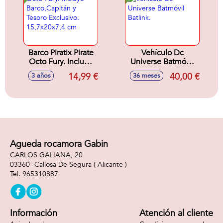
Barco Piratix Pirate
Vehículo Dc
Octo Fury. Incluye
Universe Batmóvil
Barco,Capitán y
Batlink.
14,99 €
40,00 €
3 años
36 meses
Tesoro Exclusivo.
15,7x20x7,4 cm
Agueda rocamora Gabin
CARLOS GALIANA, 20
03360 -
Callosa De Segura
( Alicante )
965310887
Información
Atención al cliente