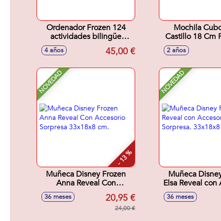
Ordenador Frozen 124
Mochila Cubo
actividades bilingüe
Castillo 18 Cm 
(Español/Inglés)
Con Cedazo,Pala,
45,00 €
4 años
2 años
Y Molde
NOVEDAD
NOVEDAD
- 13 %
Muñeca Disney Frozen
Muñeca Disney
Anna Reveal Con
Elsa Reveal con 
Accesorio Sorpresa
Sorpresa. 33x
20,95 €
36 meses
36 meses
33x18x8 cm.
24,00 €