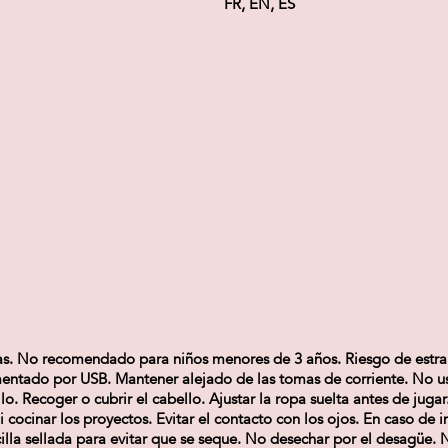
FR, EN, ES
s. No recomendado para niños menores de 3 años. Riesgo de estran
imentado por USB. Mantener alejado de las tomas de corriente. No us
o. Recoger o cubrir el cabello. Ajustar la ropa suelta antes de jugar
cocinar los proyectos. Evitar el contacto con los ojos. En caso de in
lla sellada para evitar que se seque. No desechar por el desagüe. 