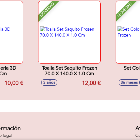
NOVEDAD
NOVEDAD
eria 3D
Toalla Set Saquito Frozen
Set Col
0Cm
70.0 X 140.0 X 1.0 Cm
10,00 €
12,00 €
3 años
36 meses
ormación
A
o legal
Co