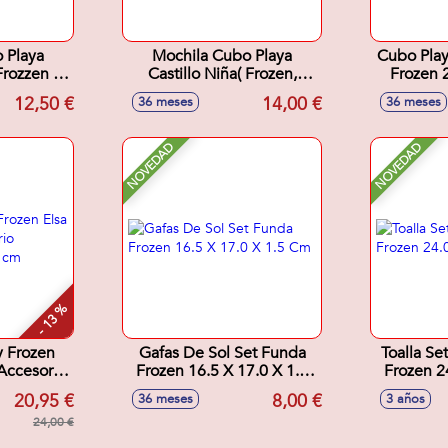
 Playa
Mochila Cubo Playa
Cubo Play
Frozzen 2
Castillo Niña( Frozen,
Frozen 
Rastrillo
Minnie, Barbie) Con
Pala,Rastr
12,50 €
14,00 €
36 meses
36 meses
s.
Cedazo, Pala, Rastrillo,
Regadera Y Moldes 18Cm
- Modelos surtidos
NOVEDAD
NOVEDAD
- 13 %
 Frozen
Gafas De Sol Set Funda
Toalla Se
Accesorio
Frozen 16.5 X 17.0 X 1.5
Frozen 2
18x8 cm
Cm
20,95 €
8,00 €
36 meses
3 años
24,00 €