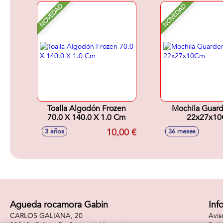
NOVEDAD
NOVEDAD
Toalla Algodón Frozen
Mochila Guard
70.0 X 140.0 X 1.0 Cm
22x27x1
10,00 €
3 años
36 meses
Agueda rocamora Gabin
Inf
CARLOS GALIANA, 20
Avis