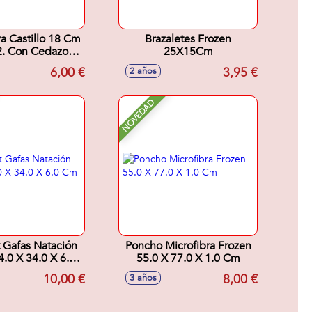
a Castillo 18 Cm
Brazaletes Frozen
2. Con Cedazo,
25X15Cm
illo Y Regadera Y
6,00 €
3,95 €
2 años
Moldes
NOVEDAD
t Gafas Natación
Poncho Microfibra Frozen
4.0 X 34.0 X 6.0
55.0 X 77.0 X 1.0 Cm
Cm
10,00 €
8,00 €
3 años