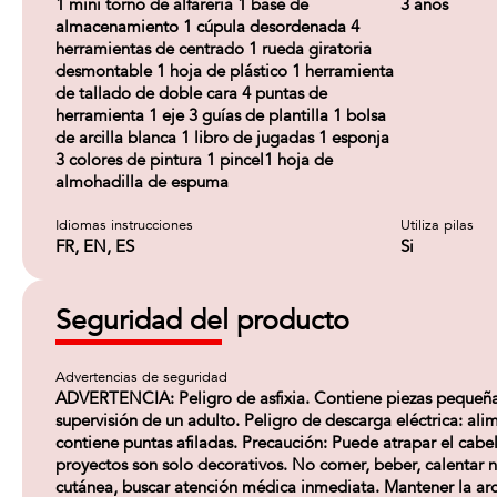
1 mini torno de alfarería 1 base de
3 años
almacenamiento 1 cúpula desordenada 4
herramientas de centrado 1 rueda giratoria
desmontable 1 hoja de plástico 1 herramienta
de tallado de doble cara 4 puntas de
herramienta 1 eje 3 guías de plantilla 1 bolsa
de arcilla blanca 1 libro de jugadas 1 esponja
3 colores de pintura 1 pincel1 hoja de
almohadilla de espuma
Idiomas instrucciones
Utiliza pilas
FR, EN, ES
Si
Seguridad del producto
Advertencias de seguridad
ADVERTENCIA: Peligro de asfixia. Contiene piezas pequeña
supervisión de un adulto. Peligro de descarga eléctrica: al
contiene puntas afiladas. Precaución: Puede atrapar el cabell
proyectos son solo decorativos. No comer, beber, calentar ni 
cutánea, buscar atención médica inmediata. Mantener la arci