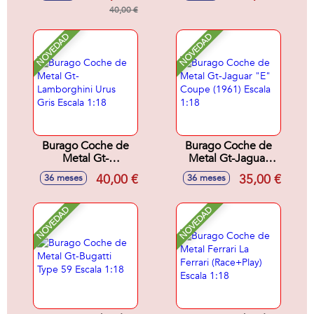
25x38x13,6 cm
40,00 €
rapida a caja de
almacenamiento o
zona de juego.
NOVEDAD
NOVEDAD
Capacidad para
mas de 200
coches.
Burago Coche de
Burago Coche de
Metal Gt-
Metal Gt-Jaguar
Lamborghini Urus
"E" Coupe (1961)
40,00 €
35,00 €
36 meses
36 meses
Gris Escala 1:18
Escala 1:18
NOVEDAD
NOVEDAD