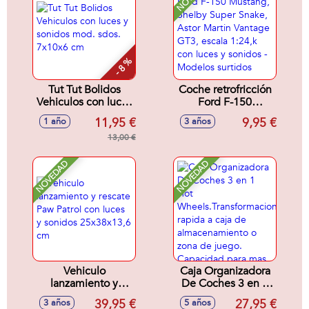
- 8 %
Tut Tut Bolidos
Coche retrofricción
Vehiculos con luces
Ford F-150
y sonidos mod.
Mustang, Shelby
11,95 €
9,95 €
1 año
3 años
sdos. 7x10x6 cm
Super Snake, Astor
13,00 €
Martin Vantage
GT3, escala 1:24,k
con luces y sonidos
NOVEDAD
NOVEDAD
- Modelos surtidos
Vehiculo
Caja Organizadora
lanzamiento y
De Coches 3 en 1
rescate Paw Patrol
Hot
39,95 €
27,95 €
3 años
5 años
con luces y sonidos
Wheels.Transformacion