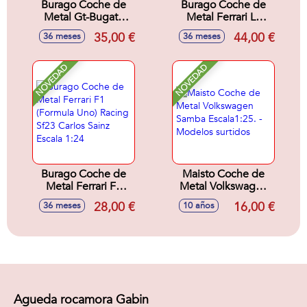
Burago Coche de
Burago Coche de
Metal Gt-Bugatti
Metal Ferrari La
Type 59 Escala 1:18
Ferrari (Race+Play)
35,00 €
44,00 €
36 meses
36 meses
Escala 1:18
NOVEDAD
NOVEDAD
Burago Coche de
Maisto Coche de
Metal Ferrari F1
Metal Volkswagen
(Formula Uno)
Samba Escala1:25.
28,00 €
16,00 €
36 meses
10 años
Racing Sf23 Carlos
- Modelos surtidos
Sainz Escala 1:24
Agueda rocamora Gabin