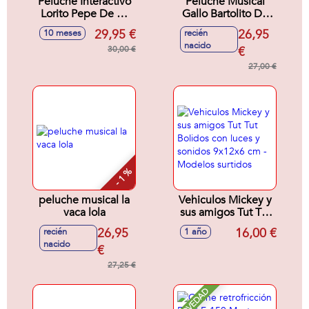
Peluche Interactivo
Peluche Musical
Lorito Pepe De La
Gallo Bartolito De
Granja De Zenon
La Granja De Zenón
29,95 €
26,95
10 meses
recién
34X17X13 Cm
13X17X34 Cm
nacido
30,00 €
€
27,00 €
- 1 %
peluche musical la
Vehiculos Mickey y
vaca lola
sus amigos Tut Tut
Bolidos con luces y
26,95
16,00 €
recién
1 año
sonidos 9x12x6 cm
nacido
€
- Modelos surtidos
27,25 €
NOVEDAD