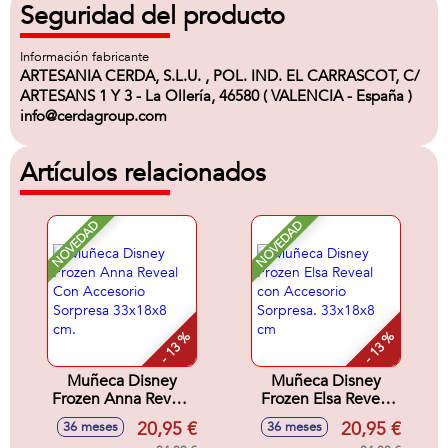
Seguridad del producto
Información fabricante
ARTESANIA CERDA, S.L.U. , POL. IND. EL CARRASCOT, C/
ARTESANS 1 Y 3 - La Ollería, 46580 ( VALENCIA - España )
info@cerdagroup.com
Artículos relacionados
NOVEDAD
NOVEDAD
- 13 %
- 13 %
Muñeca Disney
Muñeca Disney
Frozen Anna Reveal
Frozen Elsa Reveal
Con Accesorio
con Accesorio
20,95 €
20,95 €
36 meses
36 meses
Sorpresa 33x18x8
Sorpresa. 33x18x8