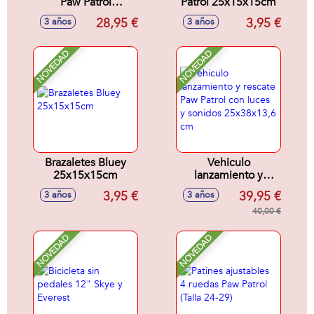
Paw Patrol
Patrol 25x15x15cm
62x32x55,5cm
28,95 €
3,95 €
3 años
3 años
NOVEDAD
NOVEDAD
Brazaletes Bluey
Vehiculo
25x15x15cm
lanzamiento y
rescate Paw Patrol
3,95 €
39,95 €
3 años
3 años
con luces y sonidos
25x38x13,6 cm
40,00 €
NOVEDAD
NOVEDAD