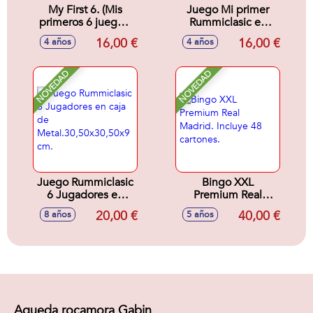
My First 6. (Mis
Juego Mi primer
primeros 6 juegos)
Rummiclasic en
Tangram,Mikado,Parchís,
caja de metal. Tapiz
16,00 €
16,00 €
4 años
4 años
Oca, Dominó y
32x42 cm se
Memory.
puede lavar.
NOVEDAD
NOVEDAD
Juego Rummiclasic
Bingo XXL
6 Jugadores en
Premium Real
caja de
Madrid. Incluye 48
20,00 €
40,00 €
8 años
5 años
Metal.30,50x30,50x9
cartones.
cm.
Agueda rocamora Gabin