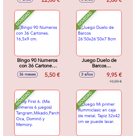
22,00 €
2,60 €
De Plastico
NOVEDAD
NOVEDAD
Bingo 90 Numeros
Juego Duelo de
con 36 Cartones.
Barcos
16,5x9 cm.
26'50x26'50x7'8cm
5,50 €
9,95 €
36 meses
3 años
10,00 €
NOVEDAD
NOVEDAD