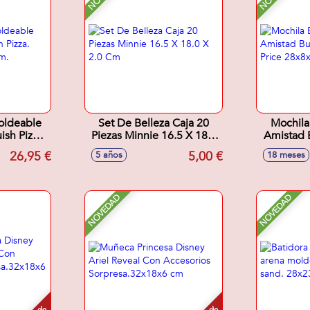
oldeable
Set De Belleza Caja 20
Mochila
ish Pizza.
Piezas Minnie 16.5 X 18.0
Amistad B
,08 cm.
X 2.0 Cm
Price
26,95 €
5,00 €
5 años
18 meses
NOVEDAD
NOVEDAD