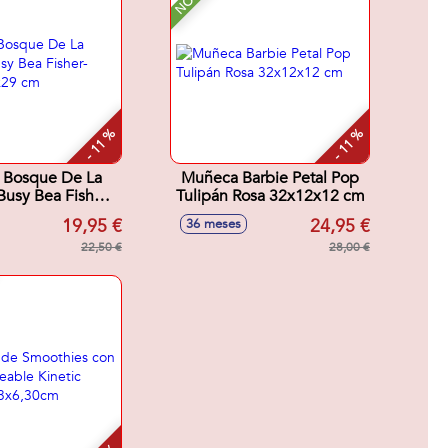
- 11 %
- 11 %
 Bosque De La
Muñeca Barbie Petal Pop
usy Bea Fisher-
Tulipán Rosa 32x12x12 cm
 28x8x29 cm
19,95 €
24,95 €
36 meses
22,50 €
28,00 €