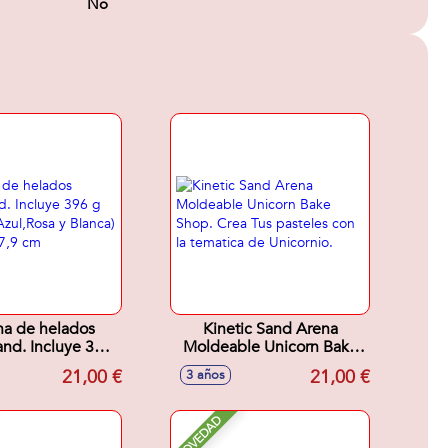
No
a de helados
Kinetic Sand Arena
and. Incluye 396
Moldeable Unicorn Bake
na (Azul,Rosa y
Shop. Crea Tus pasteles
21,00 €
21,00 €
3 años
2,9x6,6x27,9 cm
con la tematica de
Unicornio.
NOVEDAD