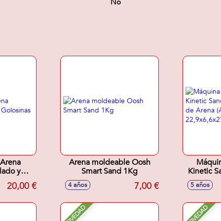
No
 Arena
Arena moldeable Oosh
Máquin
Smart Sand 1Kg
Kinetic S
as
g de Are
20,00 €
7,00 €
4 años
5 años
Blanca) 2
NOVEDAD
NOVEDAD