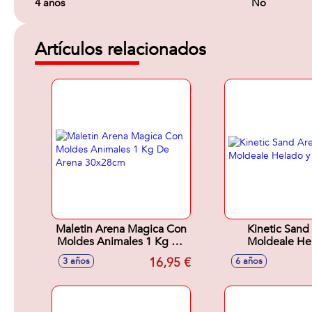
4 años
No
Artículos relacionados
Maletin Arena Magica Con
Kinetic Sand
Moldes Animales 1 Kg De
Moldeale Helado y
Arena 30x28cm
Golosin
16,95 €
3 años
6 años