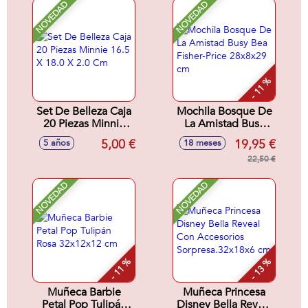
Modelos surtidos
NOVEDAD
NOVEDAD
- 11 %
Set De Belleza Caja
Mochila Bosque De
20 Piezas Minnie
La Amistad Busy
16.5 X 18.0 X 2.0
Bea Fisher-Price
5,00 €
19,95 €
5 años
18 meses
Cm
28x8x29 cm
22,50 €
NOVEDAD
NOVEDAD
- 11 %
- 13 %
Muñeca Barbie
Muñeca Princesa
Petal Pop Tulipán
Disney Bella Reveal