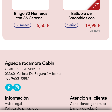
- 5 %
Bingo 90 Numeros
Batidora de
con 36 Cartones.
Smoothies con
16,5x9 cm.
arena moldeable
5,50 €
19,95 €
36 meses
5 años
Kinetic sand.
28x23x6,30cm
21,00 €
Agueda rocamora Gabin
CARLOS GALIANA, 20
03360 -
Callosa De Segura
( Alicante )
965310887
Información
Atención al cliente
Aviso legal
Condiciones generales
Política de privacidad
Envío y devolución