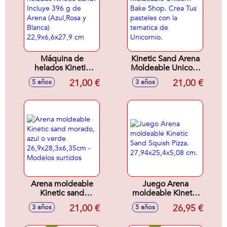
Máquina de
Kinetic Sand Arena
helados Kinetic
Moldeable Unicorn
Sand. Incluye 396 g
Bake Shop. Crea
21,00 €
21,00 €
5 años
3 años
de Arena
Tus pasteles con la
(Azul,Rosa y Blanca)
tematica de
22,9x6,6x27,9 cm
Unicornio.
Arena moldeable
Juego Arena
Kinetic sand
moldeable Kinetic
morado, azul o
Sand Squish Pizza.
21,00 €
26,95 €
3 años
5 años
verde
27,94x25,4x5,08
26,9x28,3x6,35cm -
cm.