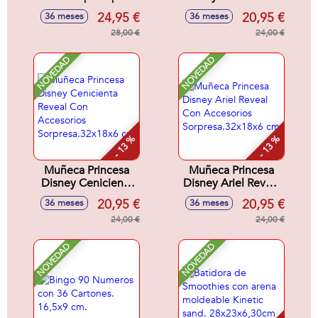
Rosa 32x12x12 cm
Con Accesorios
24,95 €
20,95 €
36 meses
36 meses
Sorpresa.32x18x6
28,00 €
cm
24,00 €
NOVEDAD
NOVEDAD
- 13 %
- 13 %
Muñeca Princesa
Muñeca Princesa
Disney Cenicienta
Disney Ariel Reveal
Reveal Con
Con Accesorios
20,95 €
20,95 €
36 meses
36 meses
Accesorios
Sorpresa.32x18x6
Sorpresa.32x18x6
24,00 €
cm
24,00 €
cm
NOVEDAD
NOVEDAD