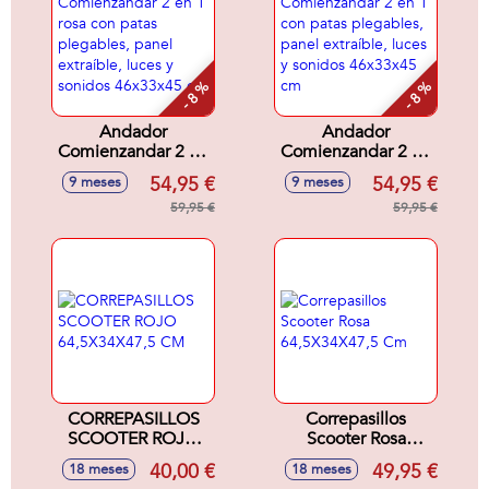
- 8 %
- 8 %
Andador
Andador
Comienzandar 2 en
Comienzandar 2 en
1 rosa con patas
1 con patas
54,95 €
54,95 €
9 meses
9 meses
plegables, panel
plegables, panel
extraíble, luces y
59,95 €
extraíble, luces y
59,95 €
sonidos 46x33x45
sonidos 46x33x45
cm
cm
CORREPASILLOS
Correpasillos
SCOOTER ROJO
Scooter Rosa
64,5X34X47,5 CM
64,5X34X47,5 Cm
40,00 €
49,95 €
18 meses
18 meses