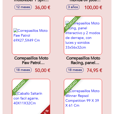
motofeber 1 Sprint
híbrida 6v ¡dos
rosa 62 cm
modalidades, moto
36,00 €
100,00 €
12 meses
3 años
a batería o
correpasillos!
99x64x41,50 cm
NOVEDAD
Correpasillos Moto
Correpasillos Moto
Paw Patrol
Racing, panel
69X27,5X49 Cm
interactivo y 2
50,00 €
74,95 €
18 meses
18 meses
modos de derrape,
con luces y sonidos
33x56x32cm
NOVEDAD
NOVEDAD
- 6 %