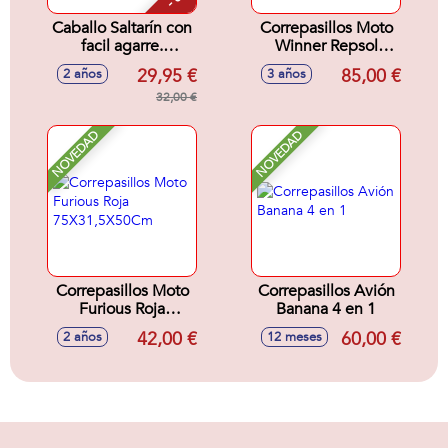
Caballo Saltarín con
Correpasillos Moto
facil agarre.
Winner Repsol
40X11X32Cm
Competition 99 X
29,95 €
85,00 €
2 años
3 años
39 X 61 Cm
32,00 €
NOVEDAD
NOVEDAD
Correpasillos Moto
Correpasillos Avión
Furious Roja
Banana 4 en 1
75X31,5X50Cm
42,00 €
60,00 €
2 años
12 meses