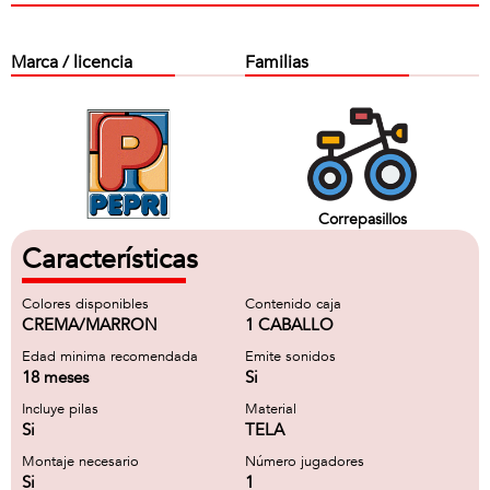
Marca / licencia
Familias
Correpasillos
Características
Colores disponibles
Contenido caja
CREMA/MARRON
1 CABALLO
Edad minima recomendada
Emite sonidos
18 meses
Si
Incluye pilas
Material
Si
TELA
Montaje necesario
Número jugadores
Si
1