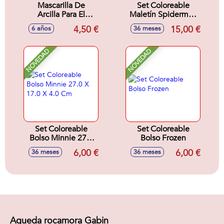
Mascarilla De
Set Coloreable
Arcilla Para El
Maletín Spiderman
Cuidado De La Piel
31.0 X 28.0 X 4.0
4,50 €
15,00 €
6 años
36 meses
Wow Generation
Cm
NOVEDAD
NOVEDAD
Set Coloreable
Set Coloreable
Bolso Minnie 27.0
Bolso Frozen
X 17.0 X 4.0 Cm
6,00 €
6,00 €
36 meses
36 meses
Agueda rocamora Gabin