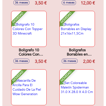
Kuromi
3,50 €
12,00 €
36 meses
6 meses
NOVEDAD
NOVEDAD
Boligrafo 10
Boligrafos
Colores Con
Borrables en
Topper 3D
Display
3,50 €
2,00 €
36 meses
36 meses
Minecraft
21x16x11,5Cm
NOVEDAD
NOVEDAD