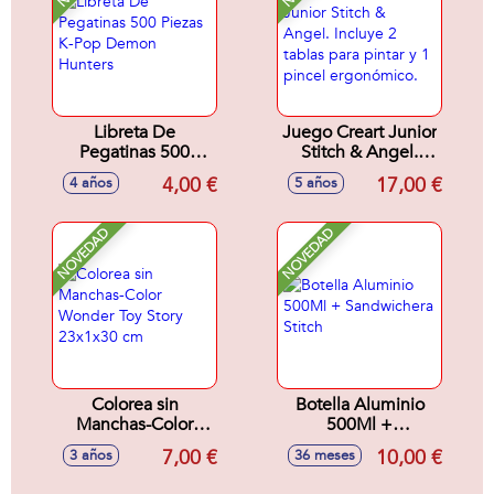
Libreta De
Juego Creart Junior
Pegatinas 500
Stitch & Angel.
Piezas K-Pop
Incluye 2 tablas
4,00 €
17,00 €
4 años
5 años
Demon Hunters
para pintar y 1
pincel ergonómico.
NOVEDAD
NOVEDAD
Colorea sin
Botella Aluminio
Manchas-Color
500Ml +
Wonder Toy Story
Sandwichera Stitch
7,00 €
10,00 €
3 años
36 meses
23x1x30 cm