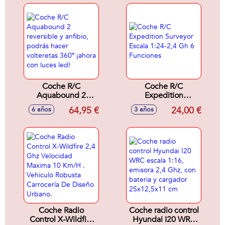
Coche R/C
Coche R/C
Aquabound 2
Expedition
reversible y anfibio,
Surveyor Escala
64,95 €
24,00 €
6 años
3 años
podrás hacer
1:24-2,4 Gh 6
volteretas 360º
Funciones
¡ahora con luces
led!
Coche Radio
Coche radio control
Control X-Wildfire
Hyundai I20 WRC