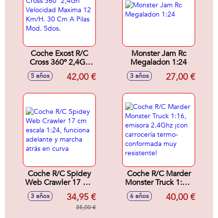
Coche Exost R/C
Monster Jam Rc
Cross 360º 2,4Gh
Megaladon 1:24
Velocidad Maxima
42,00 €
27,00 €
5 años
3 años
12 Km/H. 30 Cm A
Pilas Mod. Sdos.
Coche R/C Spidey
Coche R/C Marder
Web Crawler 17 cm
Monster Truck 1:16,
escala 1:24,
emisora 2.4Ghz
34,95 €
40,00 €
3 años
6 años
funciona adelante y
¡con carrocería
marcha atrás en
35,00 €
termo-conformada
curva
muy resistente!