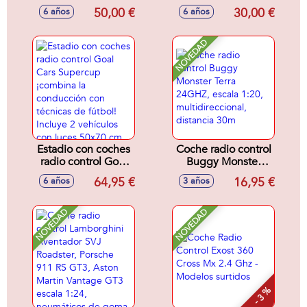
2,4 Ghz Velocidad
escala 1:16,
50,00 €
30,00 €
6 años
6 años
Maxima 10 Km/H .
emisora 2,4 Ghz,
Vehiculo Robusta
con bateria y
Carrocería De
cargador
NOVEDAD
Diseño Urbano.
25x12,5x11 cm
Estadio con coches
Coche radio control
radio control Goal
Buggy Monster
Cars Supercup
Terra 24GHZ,
64,95 €
16,95 €
6 años
3 años
¡combina la
escala 1:20,
conducción con
multidireccional,
técnicas de fútbol!
distancia 30m
NOVEDAD
NOVEDAD
Incluye 2 vehículos
con luces 50x70
cm
- 3 %