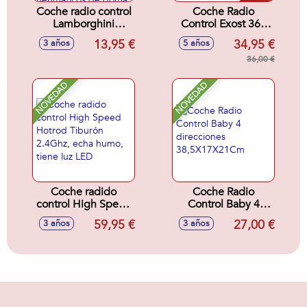
Coche radio control
Coche Radio
Lamborghini
Control Exost 360
Aventador SVJ
Cross Mx 2.4 Ghz -
13,95 €
34,95 €
3 años
5 años
Roadster, Porsche
Modelos surtidos
911 RS GT3, Aston
36,00 €
Martin Vantage
GT3 escala 1:24,
NOVEDAD
NOVEDAD
neumáticos de
goma, con luces -
Modelos surtidos
Coche radido
Coche Radio
control High Speed
Control Baby 4
Hotrod Tiburón
direcciones
59,95 €
27,00 €
3 años
3 años
2.4Ghz, echa
38,5X17X21Cm
humo, tiene luz
LED