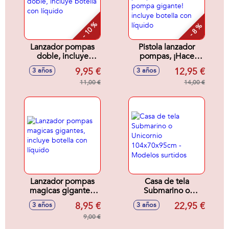
- 10 %
- 8 %
Lanzador pompas
Pistola lanzador
doble, incluye
pompas, ¡Hace
botella con líquido
pompas dentro de
9,95 €
12,95 €
3 años
3 años
la pompa gigante!
11,00 €
incluye botella con
14,00 €
líquido
Lanzador pompas
Casa de tela
magicas gigantes,
Submarino o
incluye botella con
Unicornio
8,95 €
22,95 €
3 años
3 años
líquido
104x70x95cm -
9,00 €
Modelos surtidos