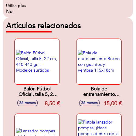
Utiliza pilas
No
Artículos relacionados
Balón Fútbol
Bola de
Oficial, talla 5, 22
entrenamiento
cm, 410-440 gr. -
Boxeo con guantes
8,50 €
15,00 €
36 meses
36 meses
Modelos surtidos
y ventosa
115x18cm