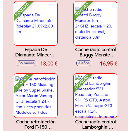
NOVEDAD
NOVEDAD
Espada De
Coche radio control
Diamante Minecraft
Buggy Monster
Roleplay
Terra 24GHZ,
13,00 €
16,95 €
36 meses
3 años
21.09x2.80 cm
escala 1:20,
multidireccional,
distancia 30m
NOVEDAD
NOVEDAD
Coche retrofricción
Coche radio control
Ford F-150
Lamborghini