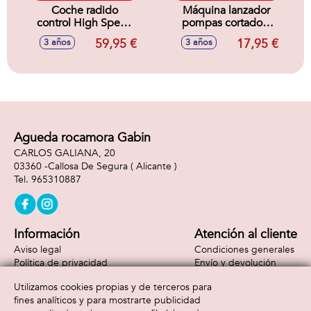
Coche radido
Máquina lanzador
control High Speed
pompas cortadora
Hotrod Tiburón
de cesped, botella
59,95 €
17,95 €
3 años
3 años
2.4Ghz, echa
118 ml.
humo, tiene luz
LED
Agueda rocamora Gabin
CARLOS GALIANA, 20
03360 -
Callosa De Segura
( Alicante )
965310887
Información
Atención al cliente
Aviso legal
Condiciones generales
Política de privacidad
Envío y devolución
Política de cookies
Contacto
Utilizamos cookies propias y de terceros para
Formas de pago
fines analíticos y para mostrarte publicidad