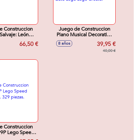
e Construccion
Juego de Construccion
Salvaje: León
Piano Musical Decorativo
oso Lego Lego
Con Gato Lego Lego
66,50 €
39,95 €
8 años
Creator
Creator
40,00 €
e Construccion
499P Lego Speed
s. 329 piezas.