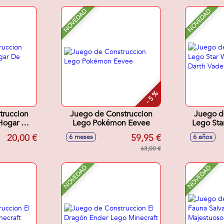
NOVEDAD
NOVEDAD
- 5 %
truccion
Juego de Construccion
Juego d
 Hogar De
Lego Pokémon Eevee
Lego Sta
Da
20,00 €
59,95 €
6 meses
6 años
63,00 €
NOVEDAD
NOVEDAD