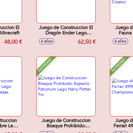
uccion El
Juego de Construccion El
Juego d
Minecraft
Dragón Ender Lego
Fauna 
Minecraft
Majestu
48,00 €
62,50 €
6 años
6 años
NOVEDAD
NOVEDAD
truccion
Juego de Construccion
Juego d
ibre Lego
Bosque Prohibido:
Ferrari 
9 piezas.
Expecto Patronum Lego
Champion