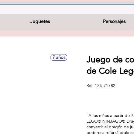
Juguetes
Personajes
Juego de co
7 años
de Cole Leg
Ref.
124-71782
"A los niños a partir de 
LEGO® NINJAGO® Dragón 
convertir el dragón de j
poderosa reforzándolo co