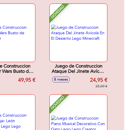
NOVEDAD
e Construccion
Juego de Construccion
r Wars Busto de
Ataque Del Jinete Avícola
rth Vader
En El Desierto Lego
49,95 €
24,95 €
8 meses
Minecraft
25,00 €
NOVEDAD