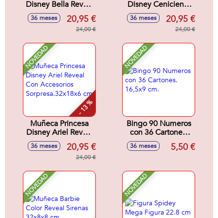
Disney Bella Reveal
Disney Cenicienta
Con Accesorios
Reveal Con
20,95 €
20,95 €
36 meses
36 meses
Sorpresa.32x18x6
Accesorios
cm
24,00 €
Sorpresa.32x18x6
24,00 €
cm
NOVEDAD
NOVEDAD
- 13 %
Muñeca Princesa
Bingo 90 Numeros
Disney Ariel Reveal
con 36 Cartones.
Con Accesorios
16,5x9 cm.
20,95 €
5,50 €
36 meses
36 meses
Sorpresa.32x18x6
cm
24,00 €
NOVEDAD
NOVEDAD