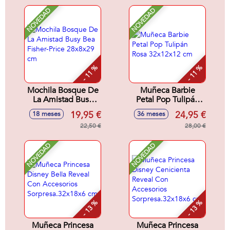
NOVEDAD
NOVEDAD
- 11 %
- 11 %
Mochila Bosque De
Muñeca Barbie
La Amistad Busy
Petal Pop Tulipán
Bea Fisher-Price
Rosa 32x12x12 cm
19,95 €
24,95 €
18 meses
36 meses
28x8x29 cm
22,50 €
28,00 €
NOVEDAD
NOVEDAD
- 13 %
- 13 %
Muñeca Princesa
Muñeca Princesa