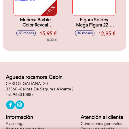
- 11 %
Muñeca Barbie
Figura Spidey
Color Reveal
Mega Figura 22.8
Sirenas 32x8x8 cm
cm
15,95 €
12,95 €
36 meses
36 meses
18,00 €
Agueda rocamora Gabin
CARLOS GALIANA, 20
03360 -
Callosa De Segura
( Alicante )
965310887
Información
Atención al cliente
Aviso legal
Condiciones generales