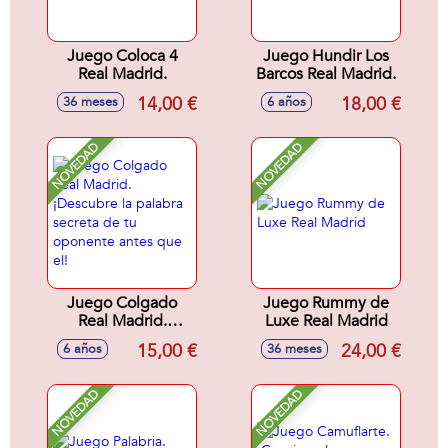
Juego Coloca 4
Juego Hundir Los
Real Madrid.
Barcos Real Madrid.
14,00 €
18,00 €
36 meses
6 años
NOVEDAD
NOVEDAD
Juego Colgado
Juego Rummy de
Real Madrid.
Luxe Real Madrid
¡Descubre la
15,00 €
24,00 €
6 años
36 meses
palabra secreta de
tu oponente antes
que el!
NOVEDAD
NOVEDAD