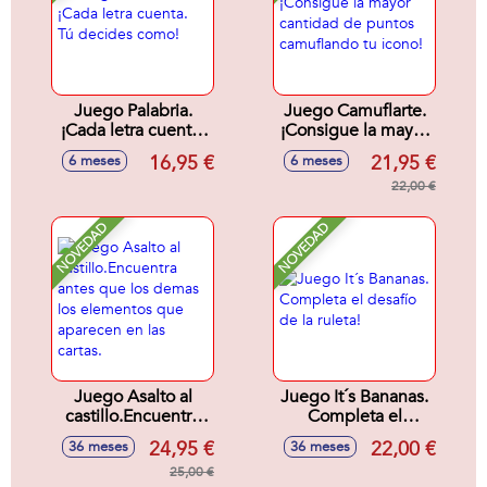
Juego Palabria.
Juego Camuflarte.
¡Cada letra cuenta.
¡Consigue la mayor
Tú decides como!
cantidad de puntos
16,95 €
21,95 €
6 meses
6 meses
camuflando tu
icono!
22,00 €
NOVEDAD
NOVEDAD
Juego Asalto al
Juego It´s Bananas.
castillo.Encuentra
Completa el
antes que los
desafío de la ruleta!
24,95 €
22,00 €
36 meses
36 meses
demas los
elementos que
25,00 €