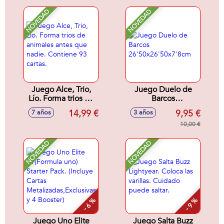
NOVEDAD
NOVEDAD
Juego Alce, Trio,
Juego Duelo de
Lío. Forma trios de
Barcos
animales antes que
26'50x26'50x7'8cm
14,99 €
9,95 €
7 años
3 años
nadie. Contiene 93
cartas.
10,00 €
NOVEDAD
NOVEDAD
- 6 %
- 9 %
Juego Uno Elite
Juego Salta Buzz