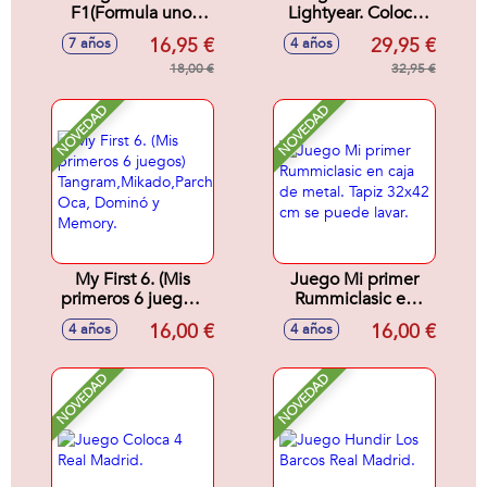
F1(Formula uno)
Lightyear. Coloca
Starter Pack.
las varillas. Cuidado
16,95 €
29,95 €
7 años
4 años
(Incluye Cartas
puede saltar.
Metalizadas,Exclusivas
18,00 €
32,95 €
y 4 Booster)
NOVEDAD
NOVEDAD
My First 6. (Mis
Juego Mi primer
primeros 6 juegos)
Rummiclasic en
Tangram,Mikado,Parchís,
caja de metal. Tapiz
16,00 €
16,00 €
4 años
4 años
Oca, Dominó y
32x42 cm se
Memory.
puede lavar.
NOVEDAD
NOVEDAD