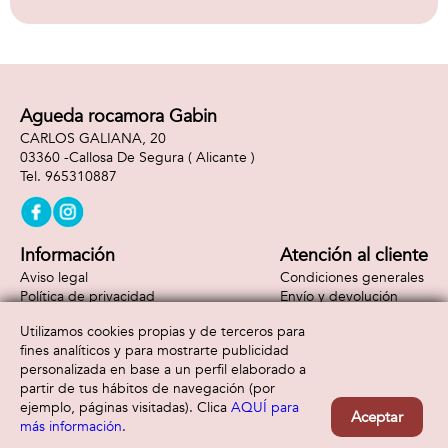
aparecen en las
cartas.
Agueda rocamora Gabin
CARLOS GALIANA, 20
03360 -
Callosa De Segura
( Alicante )
965310887
Información
Atención al cliente
Aviso legal
Condiciones generales
Política de privacidad
Envío y devolución
Política de cookies
Contacto
Utilizamos cookies propias y de terceros para
Formas de pago
fines analíticos y para mostrarte publicidad
personalizada en base a un perfil elaborado a
partir de tus hábitos de navegación (por
ejemplo, páginas visitadas). Clica
AQUÍ para
Aceptar
más información
.