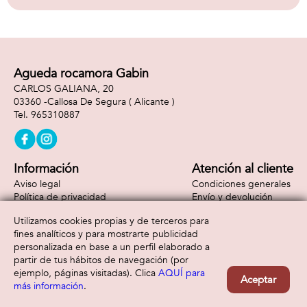
que el!
Agueda rocamora Gabin
CARLOS GALIANA, 20
03360 -
Callosa De Segura
( Alicante )
965310887
Información
Atención al cliente
Aviso legal
Condiciones generales
Política de privacidad
Envío y devolución
Política de cookies
Contacto
Utilizamos cookies propias y de terceros para
Formas de pago
fines analíticos y para mostrarte publicidad
personalizada en base a un perfil elaborado a
partir de tus hábitos de navegación (por
ejemplo, páginas visitadas). Clica
AQUÍ para
Aceptar
más información
.