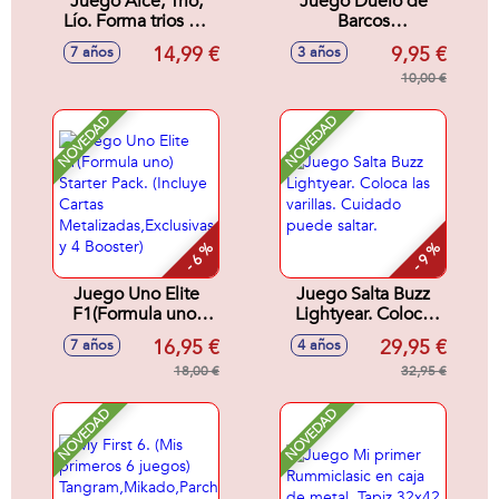
Juego Alce, Trio,
Juego Duelo de
Lío. Forma trios de
Barcos
animales antes que
26'50x26'50x7'8cm
14,99 €
9,95 €
7 años
3 años
nadie. Contiene 93
cartas.
10,00 €
NOVEDAD
NOVEDAD
- 6 %
- 9 %
Juego Uno Elite
Juego Salta Buzz
F1(Formula uno)
Lightyear. Coloca
Starter Pack.
las varillas. Cuidado
16,95 €
29,95 €
7 años
4 años
(Incluye Cartas
puede saltar.
Metalizadas,Exclusivas
18,00 €
32,95 €
y 4 Booster)
NOVEDAD
NOVEDAD