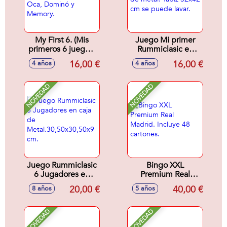
My First 6. (Mis
Juego Mi primer
primeros 6 juegos)
Rummiclasic en
Tangram,Mikado,Parchís,
caja de metal. Tapiz
16,00 €
16,00 €
4 años
4 años
Oca, Dominó y
32x42 cm se
Memory.
puede lavar.
NOVEDAD
NOVEDAD
Juego Rummiclasic
Bingo XXL
6 Jugadores en
Premium Real
caja de
Madrid. Incluye 48
20,00 €
40,00 €
8 años
5 años
Metal.30,50x30,50x9
cartones.
cm.
NOVEDAD
NOVEDAD