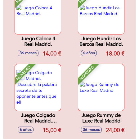
Juego Coloca 4
Juego Hundir Los
Real Madrid.
Barcos Real Madrid.
14,00 €
18,00 €
36 meses
6 años
NOVEDAD
NOVEDAD
Juego Colgado
Juego Rummy de
Real Madrid.
Luxe Real Madrid
¡Descubre la
15,00 €
24,00 €
6 años
36 meses
palabra secreta de
tu oponente antes