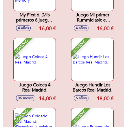
My First 6. (Mis
Juego Mi primer
primeros 6 juegos)
Rummiclasic en
Tangram,Mikado,Parchís,
caja de metal. Tapiz
16,00 €
16,00 €
4 años
4 años
Oca, Dominó y
32x42 cm se
Memory.
puede lavar.
NOVEDAD
NOVEDAD
Juego Coloca 4
Juego Hundir Los
Real Madrid.
Barcos Real Madrid.
14,00 €
18,00 €
36 meses
6 años
NOVEDAD
NOVEDAD