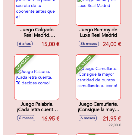
Juego Colgado
Juego Rummy de
Real Madrid.
Luxe Real Madrid
¡Descubre la
15,00 €
24,00 €
6 años
36 meses
palabra secreta de
tu oponente antes
que el!
NOVEDAD
NOVEDAD
Juego Palabria.
Juego Camuflarte.
¡Cada letra cuenta.
¡Consigue la mayor
Tú decides como!
cantidad de puntos
16,95 €
21,95 €
6 meses
6 meses
camuflando tu
icono!
22,00 €