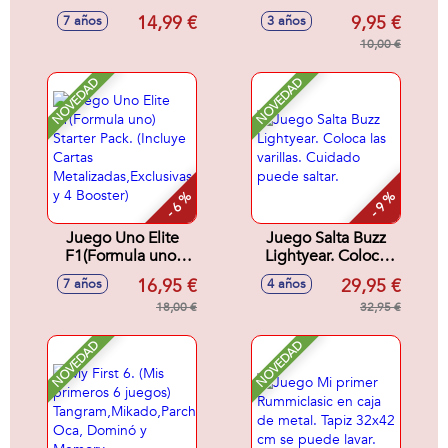
animales antes que
26'50x26'50x7'8cm
14,99 €
9,95 €
7 años
3 años
nadie. Contiene 93
cartas.
10,00 €
NOVEDAD
NOVEDAD
- 6 %
- 9 %
Juego Uno Elite
Juego Salta Buzz
F1(Formula uno)
Lightyear. Coloca
Starter Pack.
las varillas. Cuidado
16,95 €
29,95 €
7 años
4 años
(Incluye Cartas
puede saltar.
Metalizadas,Exclusivas
18,00 €
32,95 €
y 4 Booster)
NOVEDAD
NOVEDAD