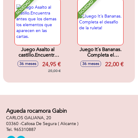
NOVEDAD
NOVEDAD
Juego Asalto al
Juego It´s Bananas.
castillo.Encuentra
Completa el
antes que los
desafío de la ruleta!
24,95 €
22,00 €
36 meses
36 meses
demas los
elementos que
25,00 €
aparecen en las
cartas.
Agueda rocamora Gabin
CARLOS GALIANA, 20
03360 -
Callosa De Segura
( Alicante )
965310887