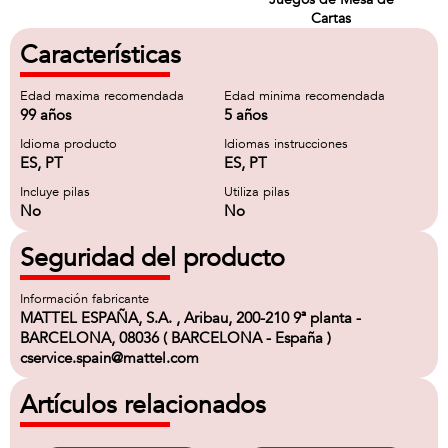
Cartas
Características
Edad maxima recomendada
Edad minima recomendada
99 años
5 años
Idioma producto
Idiomas instrucciones
ES, PT
ES, PT
Incluye pilas
Utiliza pilas
No
No
Seguridad del producto
Información fabricante
MATTEL ESPAÑA, S.A. , Aribau, 200-210 9ª planta -
BARCELONA, 08036 ( BARCELONA - España )
cservice.spain@mattel.com
Artículos relacionados