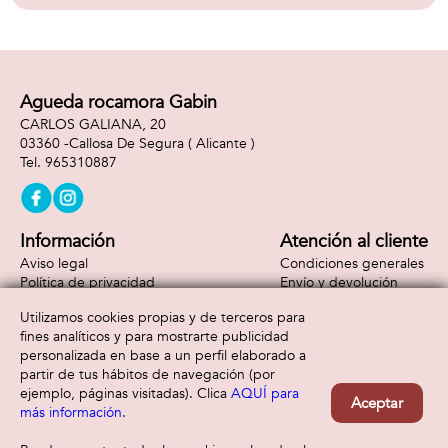
cartas.
Agueda rocamora Gabin
CARLOS GALIANA, 20
03360 -
Callosa De Segura
( Alicante )
965310887
Información
Atención al cliente
Aviso legal
Condiciones generales
Política de privacidad
Envío y devolución
Política de cookies
Contacto
Utilizamos cookies propias y de terceros para
Formas de pago
fines analíticos y para mostrarte publicidad
personalizada en base a un perfil elaborado a
partir de tus hábitos de navegación (por
ejemplo, páginas visitadas). Clica
AQUÍ para
Aceptar
más información
.