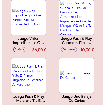
Juego Vision
Juego Push & Play
Imposible. ¡Lo Que
Cupcake. Tira Los
Parece Facil Se
Dados Y Ve
36,00 €
10,00 €
8 años
36 meses
Convierte En Dificil!
Atrapando Los
Ingredientes Que
Te Marque Y Que
No Te Los Quite Tu
Oponente.
Juego Push & Play
Juego Uno Baraja
Marciano.Tia El
De Cartas