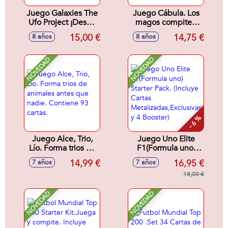
Juego Galaxies The
Juego Cábula. Los
Ufo Project ¡Desde
magos compiten
la tierra todos
por alcanzar el
15,00 €
14,75 €
8 años
8 años
esperan tu regreso
poder
y el éxito de la
misión Galaxies!
NOVEDAD
NOVEDAD
- 6 %
Juego Alce, Trio,
Juego Uno Elite
Lío. Forma trios de
F1(Formula uno)
animales antes que
Starter Pack.
14,99 €
16,95 €
7 años
7 años
nadie. Contiene 93
(Incluye Cartas
cartas.
Metalizadas,Exclusivas
18,00 €
y 4 Booster)
NOVEDAD
NOVEDAD