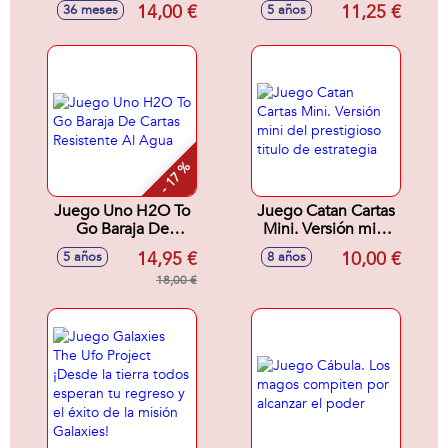
Dado Y Se El
14,00 €
11,25 €
36 meses
5 años
Primer Jugador En
Localizar Al
Marciano.
- 17 %
Juego Uno H2O To
Juego Catan Cartas
Go Baraja De
Mini. Versión mini
Cartas Resistente Al
del prestigioso
14,95 €
10,00 €
5 años
8 años
Agua
titulo de estrategia
18,00 €