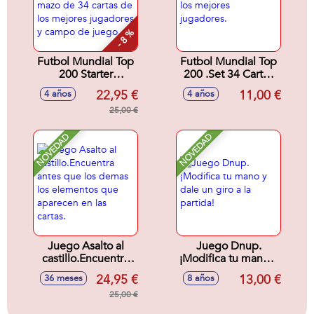
- 8 %
Futbol Mundial Top
Futbol Mundial Top
200 Starter
200 .Set 34 Cartas
Kit.Juega y
de los mejores
22,95 €
11,00 €
4 años
4 años
compite. Incluye
jugadores.
mazo de 34 cartas
25,00 €
de los mejores
jugadores y campo
NOVEDAD
NOVEDAD
de juego.
Juego Asalto al
Juego Dnup.
castillo.Encuentra
¡Modifica tu mano y
antes que los
dale un giro a la
24,95 €
13,00 €
36 meses
8 años
demas los
partida!
elementos que
25,00 €
aparecen en las