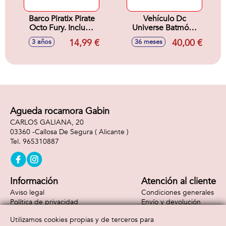
Barco Piratix Pirate
Vehículo Dc
Octo Fury. Incluye
Universe Batmóvil
Barco,Capitán y
Batlink.
14,99 €
40,00 €
3 años
36 meses
Tesoro Exclusivo.
15,7x20x7,4 cm
Agueda rocamora Gabin
CARLOS GALIANA, 20
03360 -
Callosa De Segura
( Alicante )
965310887
Información
Atención al cliente
Aviso legal
Condiciones generales
Política de privacidad
Envío y devolución
Política de cookies
Contacto
Utilizamos cookies propias y de terceros para
Formas de pago