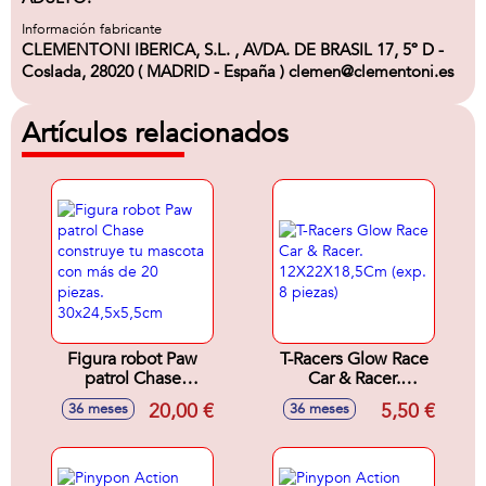
Información fabricante
CLEMENTONI IBERICA, S.L. , AVDA. DE BRASIL 17, 5º D -
Coslada, 28020 ( MADRID - España ) clemen@clementoni.es
Artículos relacionados
Figura robot Paw
T-Racers Glow Race
patrol Chase
Car & Racer.
construye tu
12X22X18,5Cm
20,00 €
5,50 €
36 meses
36 meses
mascota con más
(exp. 8 piezas)
de 20 piezas.
30x24,5x5,5cm