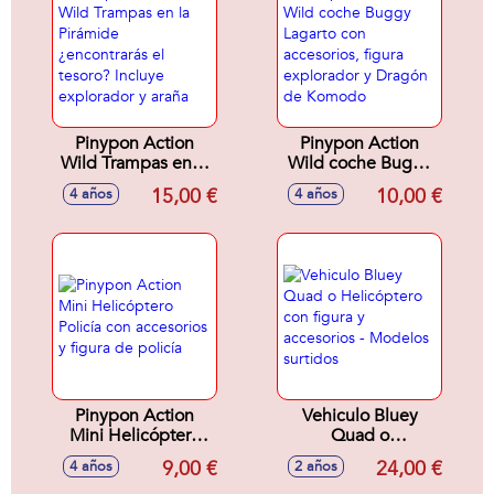
Pinypon Action
Pinypon Action
Wild Trampas en la
Wild coche Buggy
Pirámide
Lagarto con
15,00 €
10,00 €
4 años
4 años
¿encontrarás el
accesorios, figura
tesoro? Incluye
explorador y
explorador y araña
Dragón de
Komodo
Pinypon Action
Vehiculo Bluey
Mini Helicóptero
Quad o
Policía con
Helicóptero con
9,00 €
24,00 €
4 años
2 años
accesorios y figura
figura y accesorios -