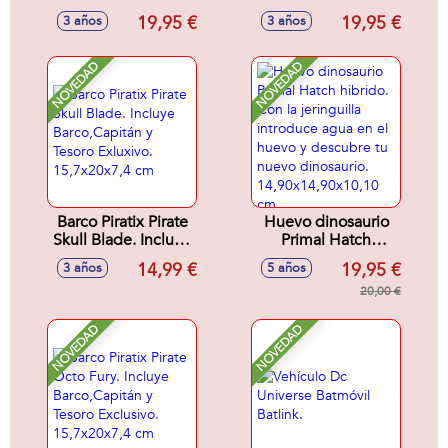
luces y sonidos
10'5x44x11'5cm
19,95 €
19,95 €
3 años
3 años
17,7x18,3x33,8cm
NOVEDAD
NOVEDAD
Barco Piratix Pirate
Huevo dinosaurio
Skull Blade. Incluye
Primal Hatch
Barco,Capitán y
hibrido. Con la
14,99 €
19,95 €
3 años
5 años
Tesoro Exluxivo.
jeringuilla
15,7x20x7,4 cm
introduce agua en
20,00 €
el huevo y
descubre tu nuevo
NOVEDAD
NOVEDAD
dinosaurio.
14,90x14,90x10,10
cm