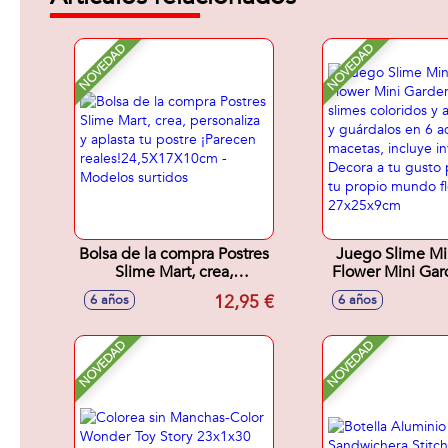
NOVEDAD
NOVEDAD
Bolsa de la compra Postres
Juego Slime Mi
Slime Mart, crea,
Flower Mini Gar
personaliza y aplasta tu
slimes color
12,95 €
6 años
6 años
postre ¡Parecen
aromáticos y guá
reales!24,5X17X10cm -
6 adorables m
Modelos surtidos
incluye inver
NOVEDAD
NOVEDAD
Decora a tu gu
crear tu prop
floral. 27x2