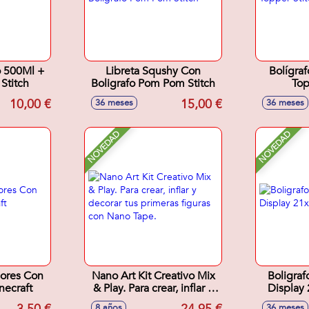
o 500Ml +
Libreta Squshy Con
Bolígra
Stitch
Boligrafo Pom Pom Stitch
Top
10,00 €
15,00 €
36 meses
36 meses
NOVEDAD
NOVEDAD
lores Con
Nano Art Kit Creativo Mix
Boligraf
necraft
& Play. Para crear, inflar y
Display
decorar tus primeras
8 años
36 meses