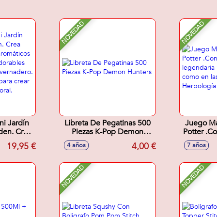
NOVEDAD
NOVEDAD
ni Jardín
Libreta De Pegatinas 500
Juego Ma
den. Crea
Piezas K-Pop Demon
Potter .Co
idos y
Hunters
la legend
19,95 €
4,00 €
4 años
7 años
rdalos en
como en
acetas,
Herbologí
nadero.
NOVEDAD
NOVEDAD
sto para
io mundo
5x9cm