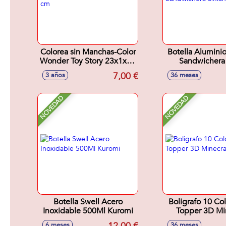
Colorea sin Manchas-Color
Botella Alumini
Wonder Toy Story 23x1x30
Sandwichera 
cm
7,00 €
3 años
36 meses
NOVEDAD
NOVEDAD
Botella Swell Acero
Boligrafo 10 Co
Inoxidable 500Ml Kuromi
Topper 3D Mi
6 meses
36 meses