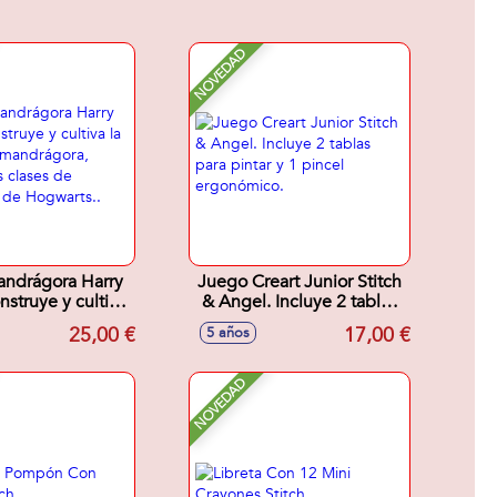
NOVEDAD
ndrágora Harry
Juego Creart Junior Stitch
nstruye y cultiva
& Angel. Incluye 2 tablas
aria mandrágora,
para pintar y 1 pincel
25,00 €
17,00 €
5 años
 las clases de
ergonómico.
a de Hogwarts..
NOVEDAD