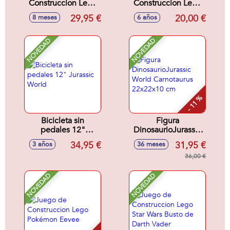
Construccion Lego
Construccion Lego
Star Wars Speeder
Star Wars Hogar De
29,95 €
20,00 €
8 meses
6 años
de Cobb Vanth
Grogu
NOVEDAD
NOVEDAD
- 11 %
Bicicleta sin
Figura
pedales 12"
DinosaurioJurassic
Jurassic World
World Carnotaurus
34,95 €
31,95 €
3 años
36 meses
22x22x10 cm
36,00 €
NOVEDAD
NOVEDAD