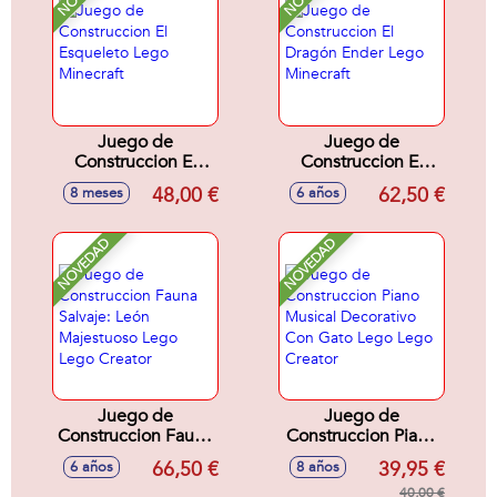
Juego de
Juego de
Construccion El
Construccion El
Esqueleto Lego
Dragón Ender Lego
48,00 €
62,50 €
8 meses
6 años
Minecraft
Minecraft
NOVEDAD
NOVEDAD
Juego de
Juego de
Construccion Fauna
Construccion Piano
Salvaje: León
Musical Decorativo
66,50 €
39,95 €
6 años
8 años
Majestuoso Lego
Con Gato Lego
Lego Creator
Lego Creator
40,00 €