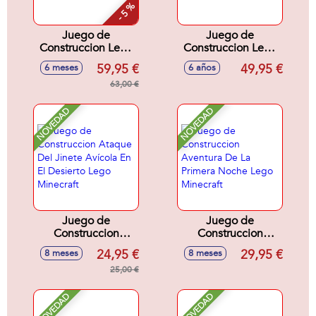
- 5 %
Juego de
Juego de
Construccion Lego
Construccion Lego
Pokémon Eevee
Star Wars Busto de
59,95 €
49,95 €
6 meses
6 años
Darth Vader
63,00 €
NOVEDAD
NOVEDAD
Juego de
Juego de
Construccion
Construccion
Ataque Del Jinete
Aventura De La
24,95 €
29,95 €
8 meses
8 meses
Avícola En El
Primera Noche
Desierto Lego
25,00 €
Lego Minecraft
Minecraft
NOVEDAD
NOVEDAD