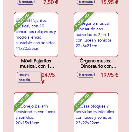
7,50 €
15,95 €
6 meses
6 meses
aprende el
alfabeto, letras y
palabras, volumen
NOVEDAD
NOVEDAD
ajustable, con
sonidos, mamá
pata 16x15x11cm y
patito 6x6x4cm
Móvil Pajaritos
Órgano musical
musical, con 10
Dinosaurio con
canciones
actividades 2 en 1,
24,95
19,95 €
recién
6 meses
relajantes y modo
con luces y sonidos
nacido
silencio, ajustable
€
22x6x21cm
con sonidos
41x22x35cm
NOVEDAD
NOVEDAD