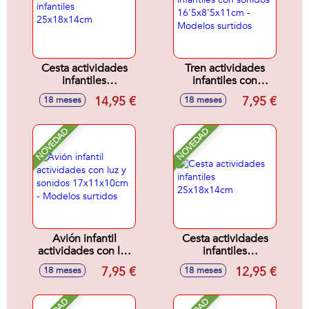
Cesta actividades
Tren actividades
infantiles
infantiles con
25x18x14cm
sonidos
14,95 €
7,95 €
18 meses
18 meses
16'5x8'5x11cm -
Modelos surtidos
NOVEDAD
NOVEDAD
Avión infantil
Cesta actividades
actividades con luz
infantiles
y sonidos
25x18x14cm
7,95 €
12,95 €
18 meses
18 meses
17x11x10cm -
Modelos surtidos