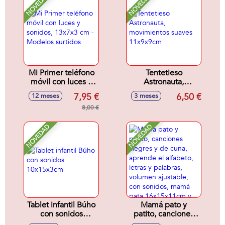
NOVEDAD
NOVEDAD
Mi Primer teléfono
Tentetieso
móvil con luces y
Astronauta,
sonidos, 13x7x3
movimientos
7,95 €
6,50 €
12 meses
3 meses
cm - Modelos
suaves 11x9x9cm
surtidos
8,00 €
NOVEDAD
NOVEDAD
Tablet infantil Búho
Mamá pato y
con sonidos
patito, canciones
10x15x3cm
alegres y de cuna,