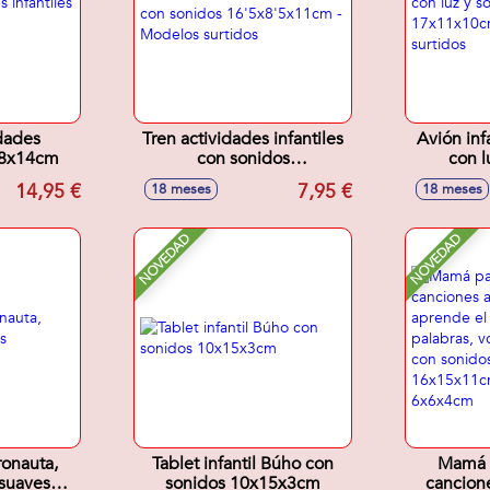
dades
Tren actividades infantiles
Avión inf
x18x14cm
con sonidos
con l
16'5x8'5x11cm - Modelos
17x11x1
14,95 €
7,95 €
18 meses
18 meses
surtidos
NOVEDAD
NOVEDAD
ronauta,
Tablet infantil Búho con
Mamá p
suaves
sonidos 10x15x3cm
cancione