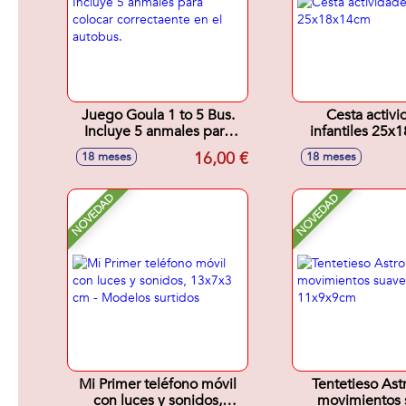
Juego Goula 1 to 5 Bus.
Cesta activi
Incluye 5 anmales para
infantiles 25
colocar correctaente en el
16,00 €
18 meses
18 meses
autobus.
NOVEDAD
NOVEDAD
Mi Primer teléfono móvil
Tentetieso Ast
con luces y sonidos,
movimientos 