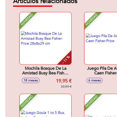
Artículos relacionados
NOVEDAD
NOVEDAD
- 11 %
Mochila Bosque De La
Juego Pila De A
Amistad Busy Bea Fisher-
Caen Fisher-
Price 28x8x29 cm
19,95 €
18 meses
6 meses
22,50 €
NOVEDAD
NOVEDAD