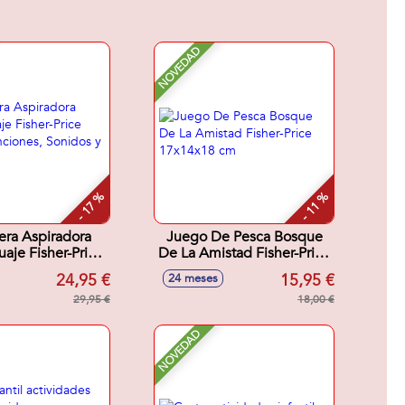
NOVEDAD
- 17 %
- 11 %
era Aspiradora
Juego De Pesca Bosque
uaje Fisher-Price
De La Amistad Fisher-Price
5 Canciones,
17x14x18 cm
24,95 €
15,95 €
24 meses
os y Frases.
29,95 €
18,00 €
NOVEDAD