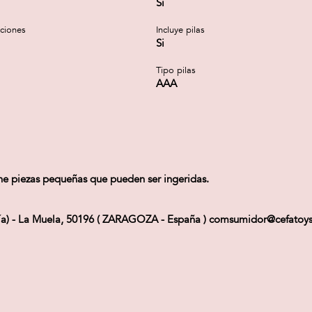
Si
cciones
Incluye pilas
Si
Tipo pilas
AAA
ne piezas pequeñas que pueden ser ingeridas.
Vía) - La Muela, 50196 ( ZARAGOZA - España ) comsumidor@cefatoy