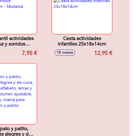
antil actividades
Cesta actividades
uz y sonidos
infantiles 25x18x14cm
0cm - Modelos
7,95 €
12,95 €
18 meses
surtidos
ato y patito,
s alegres y de