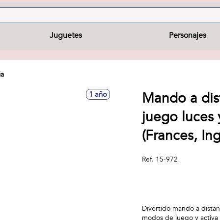
Juguetes
Personajes
ia
Mando a dis
1 año
juego luces 
(Frances, In
Ref.
15-972
Divertido mando a distanc
modos de juego y activa 