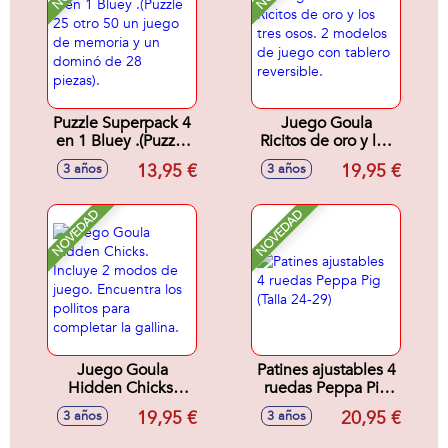
Puzzle Superpack 4
Juego Goula
en 1 Bluey .(Puzzle
Ricitos de oro y los
25 otro 50 un juego
tres osos. 2
13,95 €
19,95 €
3 años
3 años
de memoria y un
modelos de juego
dominó de 28
con tablero
piezas).
reversible.
NOVEDAD
NOVEDAD
Juego Goula
Patines ajustables 4
Hidden Chicks.
ruedas Peppa Pig
Incluye 2 modos de
(Talla 24-29)
19,95 €
20,95 €
3 años
3 años
juego. Encuentra
los pollitos para