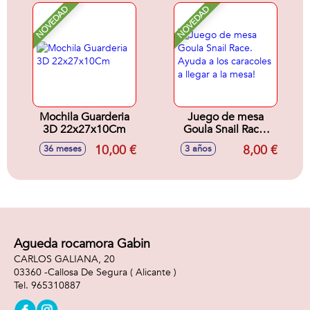
completar la
NOVEDAD
NOVEDAD
gallina.
Mochila Guarderia
Juego de mesa
3D 22x27x10Cm
Goula Snail Race.
Ayuda a los
10,00 €
8,00 €
36 meses
3 años
caracoles a llegar a
la mesa!
Agueda rocamora Gabin
CARLOS GALIANA, 20
03360 -
Callosa De Segura
( Alicante )
965310887