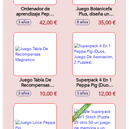
Ordenador de
Juego Botanicefa
aprendizaje Peppa
Plus, diseña un
Pig con 5 modos
jardín en miniatura
42,00 €
35,00 €
3 años
8 años
de juego y muchas
simulando un
actividades
entorno natural
5,6x23,7x15,8 cm
Juego Tabla De
Superpack 4 En 1
Recompensas
Peppa Pig (Duos,
Magnetico
Juego De
10,00 €
12,00 €
3 años
3 años
Asociacion, 2
Puzzles)
NOVEDAD