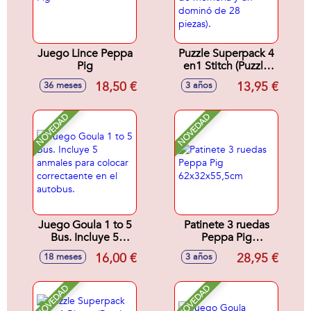
Juego Lince Peppa
Puzzle Superpack 4
Pig
en1 Stitch (Puzzle
25 otro 50 un juego
18,50 €
13,95 €
36 meses
3 años
de memoria y un
dominó de 28
piezas).
NOVEDAD
NOVEDAD
Juego Goula 1 to 5
Patinete 3 ruedas
Bus. Incluye 5
Peppa Pig
anmales para
62x32x55,5cm
16,00 €
28,95 €
18 meses
3 años
colocar
correctaente en el
autobus.
NOVEDAD
NOVEDAD