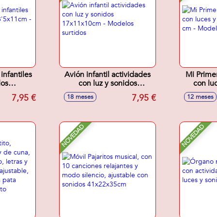
infantiles
Avión infantil actividades
Mi Prime
dos
con luz y sonidos
con lu
- Modelos
17x11x10cm - Modelos
13x7x3
7,95 €
7,95 €
18 meses
12 meses
s
surtidos
NOVEDAD
NOVEDAD