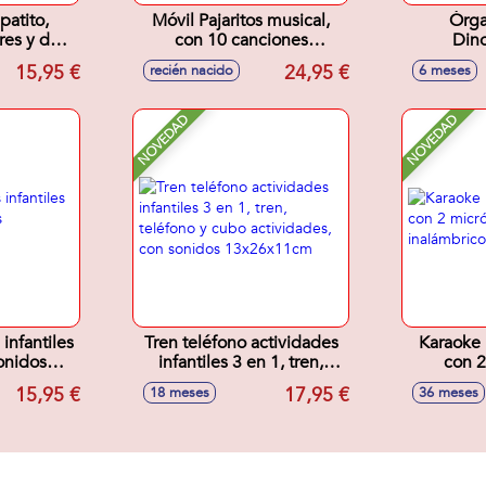
atito,
Móvil Pajaritos musical,
Órga
res y de
con 10 canciones
Dino
 alfabeto,
relajantes y modo silencio,
activida
15,95 €
24,95 €
recién nacido
6 meses
s, volumen
ajustable con sonidos
luce
sonidos,
41x22x35cm
22
5x11cm y
NOVEDAD
NOVEDAD
x4cm
infantiles
Tren teléfono actividades
Karaoke 
onidos
infantiles 3 en 1, tren,
con 2
cm
teléfono y cubo
inalámbr
15,95 €
17,95 €
18 meses
36 meses
actividades, con sonidos
13x26x11cm