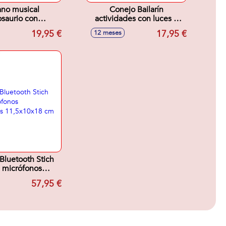
no musical
Conejo Bailarín
saurio con
actividades con luces y
des 2 en 1, con
sonidos, 20x15x11cm
19,95 €
17,95 €
12 meses
s y sonidos
x6x21cm
Bluetooth Stich
 micrófonos
icos 11,5x10x18
57,95 €
cm