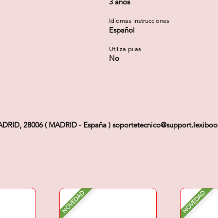
3 años
Idiomas instrucciones
Español
Utiliza pilas
No
RID, 28006 ( MADRID - España ) soportetecnico@support.lexibo
NOVEDAD
NOVEDAD