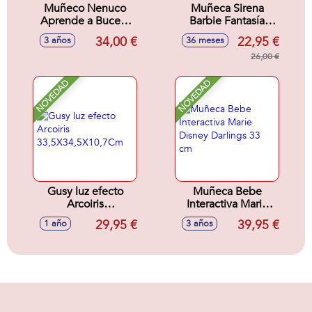
Muñeco Nenuco
Muñeca Sirena
Aprende a Bucear
Barbie Fantasía
35 cm. Mueve sus
Pompas De Jabón
34,00 €
22,95 €
3 años
36 meses
piernas y es capaz
32x25x6 cm
de nadar solo.
26,00 €
NOVEDAD
NOVEDAD
Gusy luz efecto
Muñeca Bebe
Arcoiris
Interactiva Marie
33,5X34,5X10,7Cm
Disney Darlings 33
29,95 €
39,95 €
1 año
3 años
cm