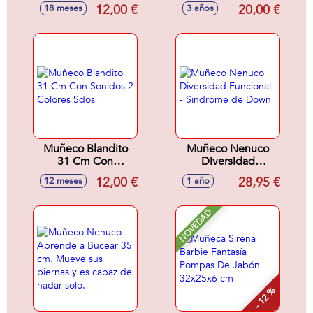
¡todos con chupete
Mecanismo Lloro +
12,00 €
20,00 €
18 meses
3 años
y zapatos! 3 mod.
Chupete Ref: 350-
sdos.
21
Muñeco Blandito
Muñeco Nenuco
31 Cm Con
Diversidad
Sonidos 2 Colores
Funcional -
12,00 €
28,95 €
12 meses
1 año
Sdos
Sindrome de Down
NOVEDAD
- 12 %