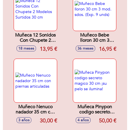
Muñeca 12 Sonidos
Muñeco Bebe
Con Chupete 2
lloron 30 cm 3
Modelos Surtidos
mod. sdos. (Exp. 9
13,95 €
16,95 €
18 meses
36 meses
30 cm
unds)
Muñeco Nenuco
Muñeca Pinypon
nadador 35 cm con
codigo secreto
piernas articuladas
magico 30 cm ¡su
30,00 €
50,00 €
3 años
4 años
pelo se ilumina!