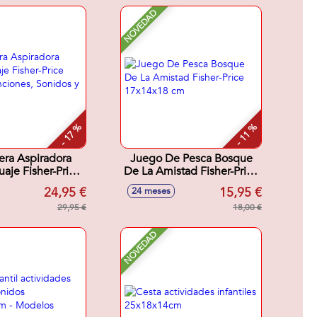
NOVEDAD
- 17 %
- 11 %
era Aspiradora
Juego De Pesca Bosque
uaje Fisher-Price
De La Amistad Fisher-Price
5 Canciones,
17x14x18 cm
24,95 €
15,95 €
24 meses
os y Frases.
29,95 €
18,00 €
NOVEDAD