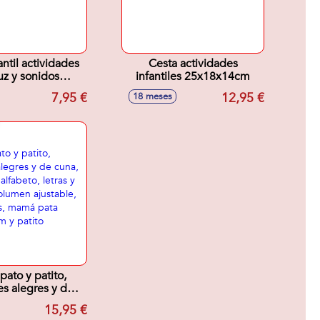
antil actividades
Cesta actividades
uz y sonidos
infantiles 25x18x14cm
0cm - Modelos
7,95 €
12,95 €
18 meses
surtidos
ato y patito,
s alegres y de
ende el alfabeto,
15,95 €
palabras, volumen