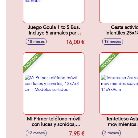
Juego Goula 1 to 5 Bus.
Cesta activi
Incluye 5 anmales para
infantiles 25
colocar correctaente en el
16,00 €
18 meses
18 meses
autobus.
NOVEDAD
NOVEDAD
Mi Primer teléfono móvil
Tentetieso Ast
con luces y sonidos,
movimientos 
13x7x3 cm - Modelos
11x9x9
7,95 €
12 meses
3 meses
surtidos