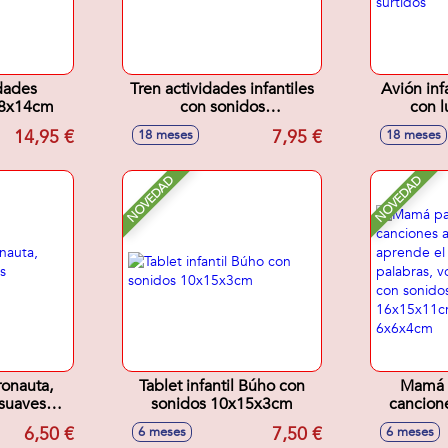
dades
Tren actividades infantiles
Avión inf
x18x14cm
con sonidos
con l
16'5x8'5x11cm - Modelos
17x11x1
14,95 €
7,95 €
18 meses
18 meses
surtidos
NOVEDAD
NOVEDAD
ronauta,
Tablet infantil Búho con
Mamá p
suaves
sonidos 10x15x3cm
cancione
cm
cuna, apr
6,50 €
7,50 €
6 meses
6 meses
letras y 