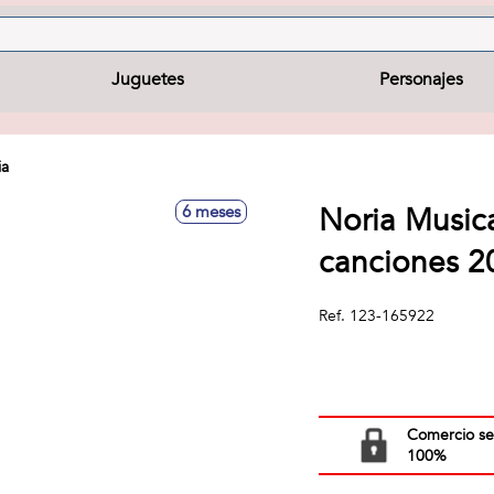
Juguetes
Personajes
ia
Noria Musica
6 meses
canciones 
Ref.
123-165922
Comercio s
100%