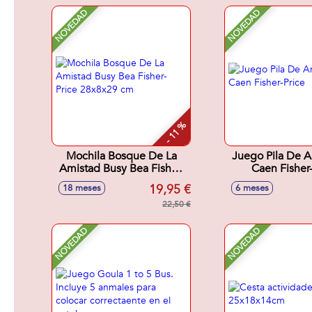
NOVEDAD
NOVEDAD
- 11 %
Mochila Bosque De La
Juego Pila De A
Amistad Busy Bea Fisher-
Caen Fisher-
Price 28x8x29 cm
19,95 €
18 meses
6 meses
22,50 €
NOVEDAD
NOVEDAD