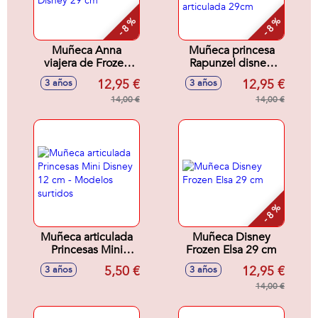
- 8 %
- 8 %
Muñeca Anna
Muñeca princesa
viajera de Frozen
Rapunzel disney.
Disney 29 cm
Completamente
12,95 €
12,95 €
3 años
3 años
articulada 29cm
14,00 €
14,00 €
- 8 %
Muñeca articulada
Muñeca Disney
Princesas Mini
Frozen Elsa 29 cm
Disney 12 cm -
5,50 €
12,95 €
3 años
3 años
Modelos surtidos
14,00 €