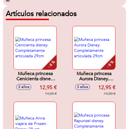
M
Artículos relacionados
- 8 %
- 8 %
Muñeca princesa
Muñeca princesa
Cenicienta disney.
Aurora Disney.
Completamente
Completamente
12,95 €
12,95 €
3 años
3 años
articulada 29cm
articulada 29cm
14,00 €
14,00 €