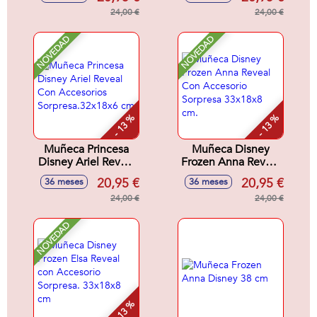
Sorpresa.32x18x6
Accesorios
cm
24,00 €
Sorpresa.32x18x6
24,00 €
cm
NOVEDAD
NOVEDAD
- 13 %
- 13 %
Muñeca Princesa
Muñeca Disney
Disney Ariel Reveal
Frozen Anna Reveal
Con Accesorios
Con Accesorio
20,95 €
20,95 €
36 meses
36 meses
Sorpresa.32x18x6
Sorpresa 33x18x8
cm
24,00 €
cm.
24,00 €
NOVEDAD
- 13 %