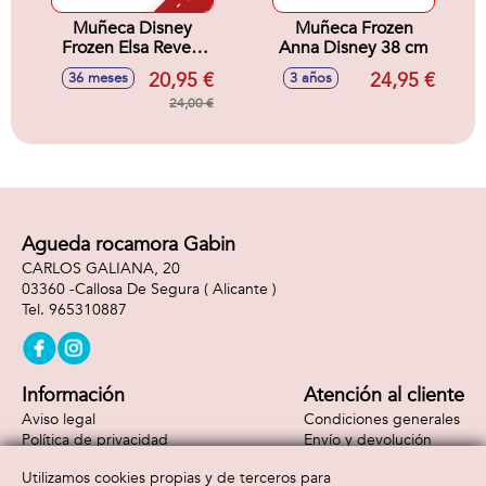
Muñeca Disney
Muñeca Frozen
Frozen Elsa Reveal
Anna Disney 38 cm
con Accesorio
20,95 €
24,95 €
36 meses
3 años
Sorpresa. 33x18x8
cm
24,00 €
Agueda rocamora Gabin
CARLOS GALIANA, 20
03360 -
Callosa De Segura
( Alicante )
965310887
Información
Atención al cliente
Aviso legal
Condiciones generales
Política de privacidad
Envío y devolución
Política de cookies
Contacto
Utilizamos cookies propias y de terceros para
Formas de pago