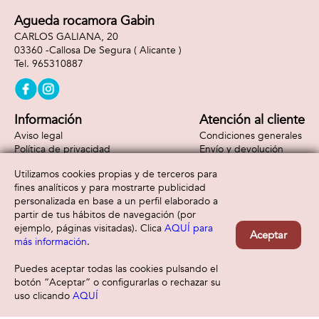
Agueda rocamora Gabin
CARLOS GALIANA, 20
03360 -
Callosa De Segura
( Alicante )
965310887
Información
Atención al cliente
Aviso legal
Condiciones generales
Política de privacidad
Envío y devolución
Política de cookies
Contacto
Utilizamos cookies propias y de terceros para
Formas de pago
fines analíticos y para mostrarte publicidad
personalizada en base a un perfil elaborado a
partir de tus hábitos de navegación (por
ejemplo, páginas visitadas). Clica
AQUÍ para
Aceptar
más información
.
Puedes aceptar todas las cookies pulsando el
botón “Aceptar” o configurarlas o rechazar su
uso clicando
AQUÍ